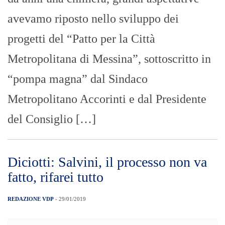
del Consiglio […]
Diciotti: Salvini, il processo non va
fatto, rifarei tutto
REDAZIONE VDP
- 29/01/2019
ROMA, 29 GEN – Quella per la nave
Diciotti è stata una decisione presa
“nell’interesse pubblico”, per questo “va
negata l’autorizzazione ai giudici”. Lo
scrive il vicepremier Matteo Salvini in una