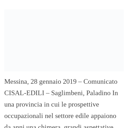
Messina, 28 gennaio 2019 – Comunicato
CISAL-EDILI – Saglimbeni, Paladino In
una provincia in cui le prospettive
occupazionali nel settore edile appaiono
da anni una chimera, grandi aspettative
avevamo riposto nello sviluppo dei
progetti del “Patto per la Città
Metropolitana di Messina”, sottoscritto in
“pompa magna” dal Sindaco
Metropolitano Accorinti e dal Presidente