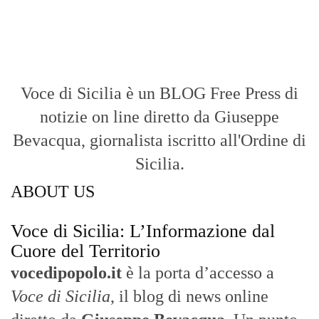
un’informazione rapida, chiara e senza
filtri sui fatti di
Messina
e dell’intera
Sicilia
.
- LA STORIA -
Nasce nel 2017 come trasmissione tv di
inchiesta in onda su TirrenoSat.
Voce di Sicilia
Con un taglio editoriale moderno e
radicato sul campo, il sito offre una lettura
attenta delle dinamiche locali, portando in
primo piano la cronaca, la politica e gli