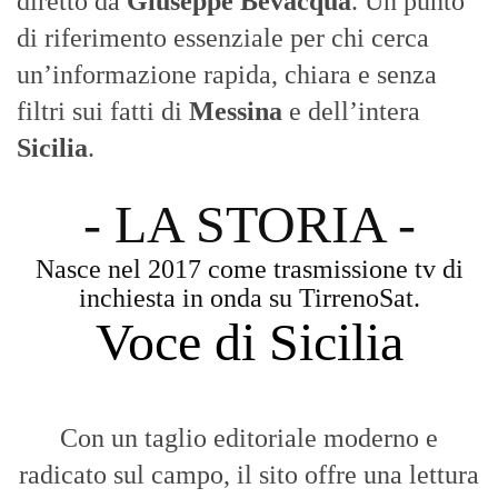
eventi che animano il territorio.
MESSINA, SICILIA E CALABRIA
Seguiamo la cronaca siciliana con
l'obiettivo di dare voce a chi non ne ha.
Diamo molta importanza ai video e ai
reportage.
La Nostra Filosofia
Aggiornamenti tempestivi:
Notizie in tempo reale per restare sempre
connessi con la realtà dello Stretto e della regione.
Analisi e territorio:
La direzione di Giuseppe Bevacqua garantisce un
punto di vista incisivo, vicino ai cittadini e alle loro istanze.