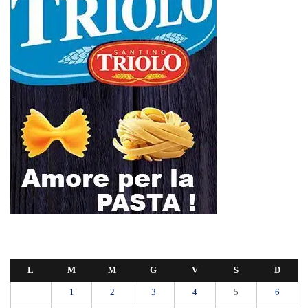
21
22
23
24
25
26
27
28
29
30
31
Gennaio 2019
« Dic
Feb »
Appalti pubblici gestiti da una “società ombra”: dodici misure cautelari
tra Sicilia e Calabria
Messina proclama il lutto cittadino per il primo funerale delle vittime
del crollo di Pistunina
Addio a Francesco Guccini: ad 86 anni si è fermata la locomotiva del
cantautorato italiano
L’incubo infinito dei blackout: notte al buio in Viale San Martino. La
rabbia dei residenti
Una poesia per Alessandra, la carezza di Daniela alla famiglia della