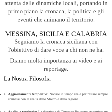
Fruizione agile:
Una piattaforma pensata per una lettura veloce e
diretta delle notizie quotidiane.
HOME
BLOG
FAQ
CONTACT US
MODULE
© Copyright 2016 - VOCEDIPOPOLO. All Rights Reserved - PEC:
bevacquagiuseppe64@pec.it