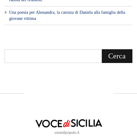
Voce di Sicilia è un BLOG Free Press di
notizie on line diretto da Giuseppe
Bevacqua, giornalista iscritto all'Ordine di
Sicilia.
ABOUT US
Voce di Sicilia: L’Informazione dal
Cuore del Territorio
vocedipopolo.it
è la porta d’accesso a
Voce di Sicilia
, il blog di news online
diretto da
Giuseppe Bevacqua
. Un punto
di riferimento essenziale per chi cerca