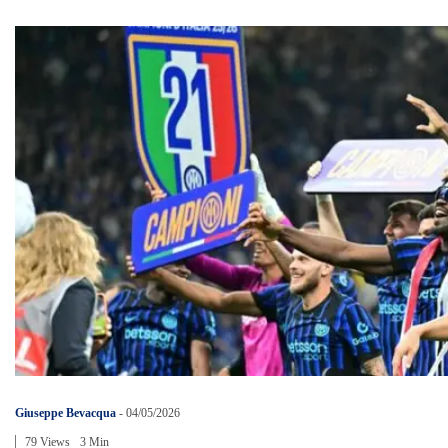
Giuseppe Bevacqua
-
04/05/2026
79 Views
3 Min