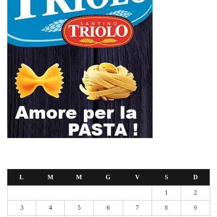
L
M
M
G
V
S
D
1
2
3
4
5
6
7
8
9