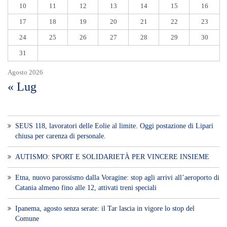
10
11
12
13
14
15
16
17
18
19
20
21
22
23
24
25
26
27
28
29
30
31
Agosto 2026
« Lug
SEUS 118, lavoratori delle Eolie al limite. Oggi postazione di Lipari
chiusa per carenza di personale.
AUTISMO: SPORT E SOLIDARIETÀ PER VINCERE INSIEME
Etna, nuovo parossismo dalla Voragine: stop agli arrivi all’aeroporto di
Catania almeno fino alle 12, attivati treni speciali
Ipanema, agosto senza serate: il Tar lascia in vigore lo stop del
Comune