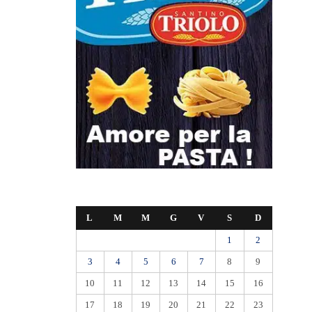
L
M
M
G
V
S
D
1
2
3
4
5
6
7
8
9
10
11
12
13
14
15
16
17
18
19
20
21
22
23