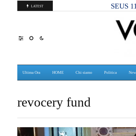
SEUS 118
LATEST
Ultima Ora
HOME
Chi siamo
Politica
New
revocery fund