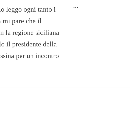
O
...
Io leggo ogni tanto i
R
T
A
 mi pare che il
G
E
n la regione siciliana
S
lo il presidente della
p
o
sina per un incontro
r
t
T
I
R
R
E
N
O