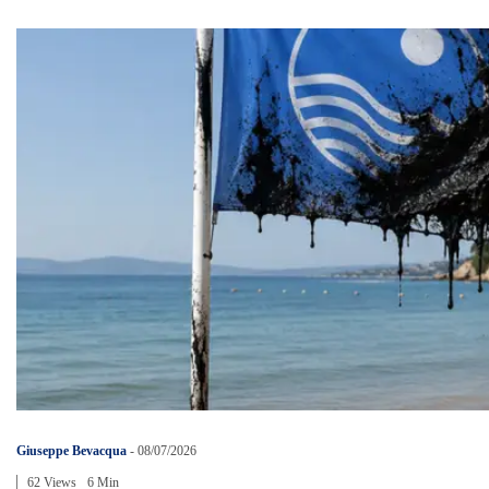
Giuseppe Bevacqua
-
08/07/2026
62 Views
6 Min