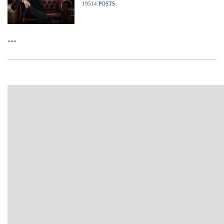
19514
POSTS
...