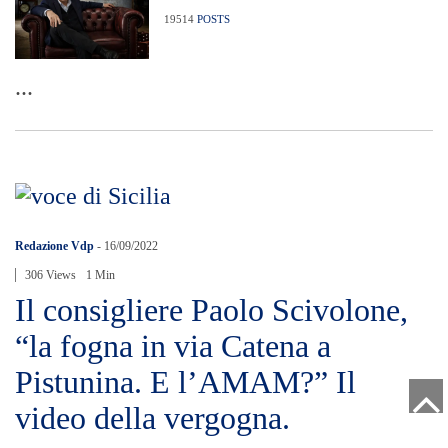
19514
POSTS
...
Redazione Vdp
-
16/09/2022
306 Views
1 Min
Il consigliere Paolo Scivolone,
“la fogna in via Catena a
Pistunina. E l’AMAM?” Il
video della vergogna.