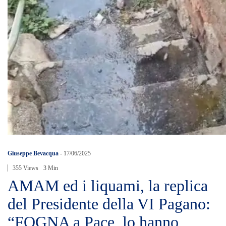
Giuseppe Bevacqua
-
17/06/2025
355 Views
3 Min
AMAM ed i liquami, la replica
del Presidente della VI Pagano:
“FOGNA a Pace, lo hanno