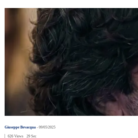
Giuseppe Bevacqua
-
09/05/2025
626 Views
29 Sec