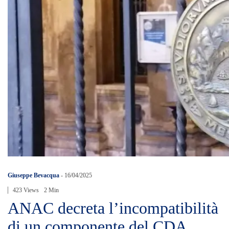
Giuseppe Bevacqua
-
16/04/2025
423 Views
2 Min
ANAC decreta l’incompatibilità
di un componente del CDA