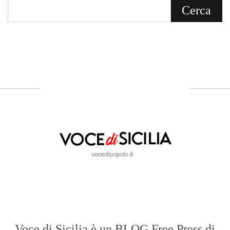
Sicilia.
ABOUT US
Voce di Sicilia: L’Informazione dal
Cuore del Territorio
vocedipopolo.it
è la porta d’accesso a
Voce di Sicilia
, il blog di news online
diretto da
Giuseppe Bevacqua
. Un punto
di riferimento essenziale per chi cerca
un’informazione rapida, chiara e senza
filtri sui fatti di
Messina
e dell’intera
Sicilia
.
- LA STORIA -