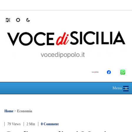
Farmaco salvavita non consegnato da Asp, l
☰
≡
Menu
Home
>
Economia
79 Views
2 Min
0 Comment