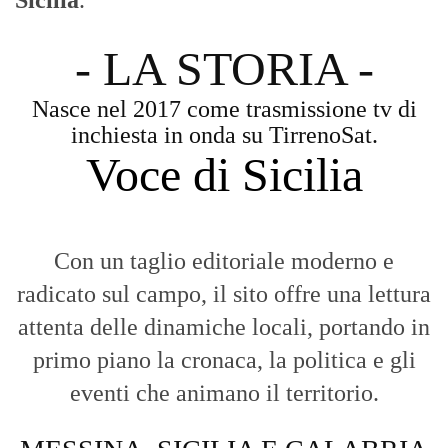
Diamo molta importanza ai video e ai
reportage.
La Nostra Filosofia
Aggiornamenti tempestivi:
Notizie in tempo reale per restare sempre
connessi con la realtà dello Stretto e della regione.
Analisi e territorio:
La direzione di Giuseppe Bevacqua garantisce un
punto di vista incisivo, vicino ai cittadini e alle loro istanze.
Fruizione agile:
Una piattaforma pensata per una lettura veloce e
diretta delle notizie quotidiane.
HOME
BLOG
FAQ
CONTACT US
MODULE