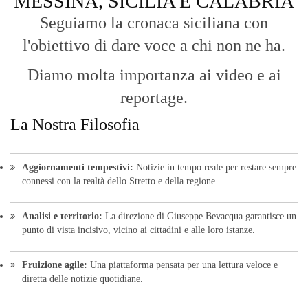
© Copyright 2016 - VOCEDIPOPOLO. All Rights Reserved - PEC:
bevacquagiuseppe64@pec.it