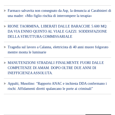
Voce di Sicilia è un BLOG Free Press di
notizie on line diretto da Giuseppe
Bevacqua, giornalista iscritto all'Ordine di