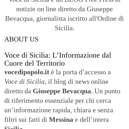
Nasce nel 2017 come trasmissione tv di
inchiesta in onda su TirrenoSat.
Voce di Sicilia
Con un taglio editoriale moderno e
radicato sul campo, il sito offre una lettura
attenta delle dinamiche locali, portando in
primo piano la cronaca, la politica e gli
eventi che animano il territorio.
MESSINA, SICILIA E CALABRIA
Seguiamo la cronaca siciliana con
l'obiettivo di dare voce a chi non ne ha.