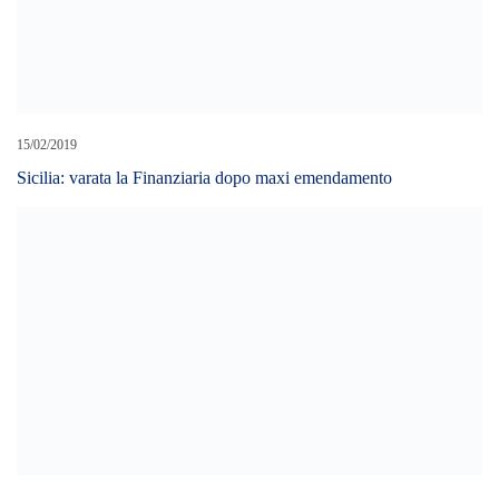
15/02/2019
Sicilia: varata la Finanziaria dopo maxi emendamento
16/04/2022
Spesa ‘tagliata’ per un italiano su 2 e scorte di pasta, così la guerra
entra al supermercato
08/11/2023
Legge di stabilità “in pillole”, via libera al ddl in giunta. Schifani:
«Risorse per occupazione, sviluppo e contrasto agli incendi»