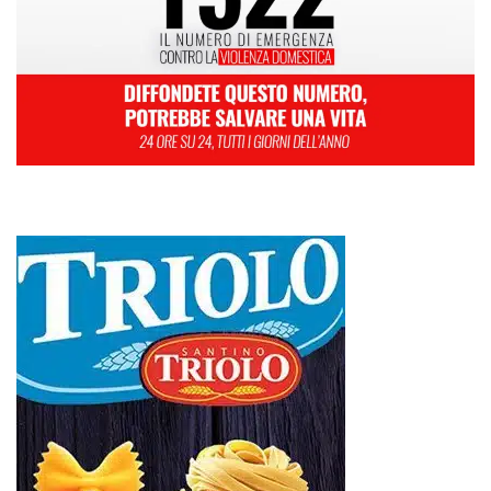
L
M
M
G
V
S
D
1
2
3
4
5
6
7
8
9
10
11
12
13
14
15
16
17
18
19
20
21
22
23
24
25
26
27
28
29
30
31
Luglio 2026
« Giu
Ago »
Farmaco salvavita non consegnato da Asp, la denuncia ai Carabinieri di
una madre: «Mio figlio rischia di interrompere la terapia»