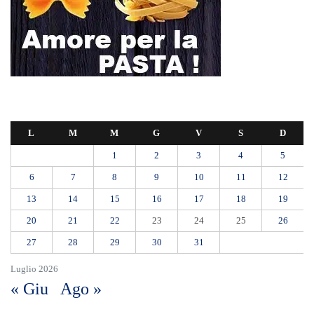
RIONE TAORMINA, LIBERATI DALLE BARACCHE 5.600 MQ:
DA VIA ENNIO QUINTO AL VIALE GAZZI. SODDISFAZIONE
DELLA STRUTTURA COMMISSARIALE
Tragedia sul lavoro a Calanna, elettricista di 40 anni muore folgorato
mentre monta le luminarie
MANUTENZIONI STRADALI FINALMENTE FUORI DALLE
COMPETENZE DI AMAM. DOPO OLTRE DUE ANNI DI
INEFFICIENZA ASSOLUTA.
​Appalti, Musolino: “Rapporto ANAC e inchiesta DDA confermano i
rischi. Affidamenti diretti spalancano le porte ai criminali”