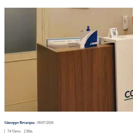
Giuseppe Bevacqua
-
06/07/2026
74 Views
2 Min