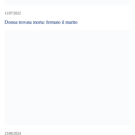
11/07/2022
Donna trovata morta: fermato il marito
23/06/2024
Messina – Rosario Duca, “Atto intimidatorio alla spiaggia
naturista di San Saba”
LEAVE A REPLY