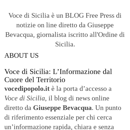
vocedipopolo.it
è la porta d’accesso a
Voce di Sicilia
, il blog di news online
diretto da
Giuseppe Bevacqua
. Un punto
di riferimento essenziale per chi cerca
un’informazione rapida, chiara e senza
filtri sui fatti di
Messina
e dell’intera
Sicilia
.
- LA STORIA -
Nasce nel 2017 come trasmissione tv di
inchiesta in onda su TirrenoSat.
Voce di Sicilia