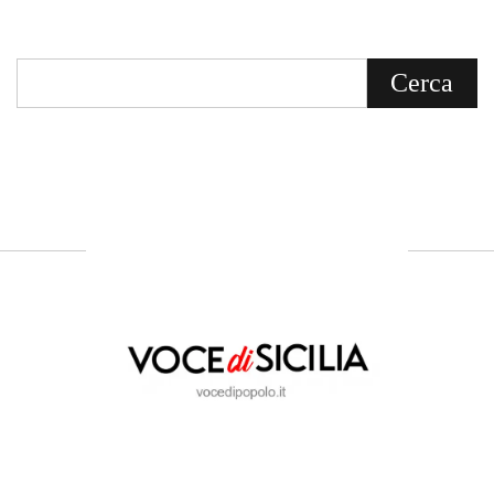
Voce di Sicilia è un BLOG Free Press di
notizie on line diretto da Giuseppe
Bevacqua, giornalista iscritto all'Ordine di
Sicilia.
ABOUT US
Voce di Sicilia: L’Informazione dal
Cuore del Territorio