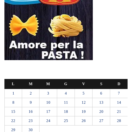
1
2
3
4
5
6
7
8
9
10
11
12
13
14
15
16
17
18
19
20
21
22
23
24
25
26
27
28
29
30
Giugno 2026
« Mag
Lug »
Mit, ok Consiglio Lavori pubblici a progettazione esecutiva ponte
Stretto
Ondata di caldo per altri 10 giorni: oggi 27 bollini rossi, venerdì
allerta in 21 città
Polo Blu Summer Village scomparso nel silenzio? Bonanno “bambini
con autismo e famiglie lasciati soli”