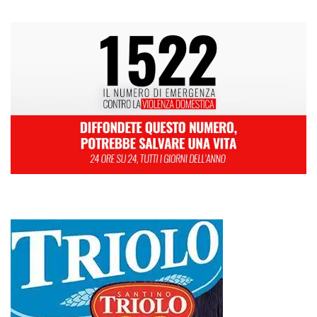
L
M
M
G
V
S
D