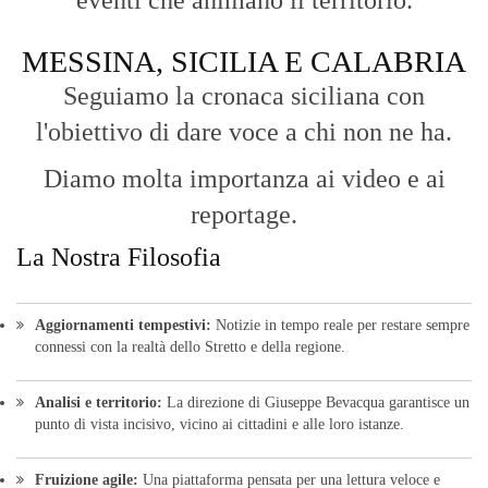
connessi con la realtà dello Stretto e della regione.
Analisi e territorio:
La direzione di Giuseppe Bevacqua garantisce un
punto di vista incisivo, vicino ai cittadini e alle loro istanze.
Fruizione agile:
Una piattaforma pensata per una lettura veloce e
diretta delle notizie quotidiane.
HOME
BLOG
FAQ
CONTACT US
MODULE
© Copyright 2016 - VOCEDIPOPOLO. All Rights Reserved - PEC:
bevacquagiuseppe64@pec.it