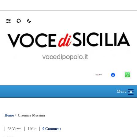
Mit, ok Consiglio Lavori pubblici a progett
☰
≡
Menu
Home
>
Cronaca Messina
53 Views
1 Min
0 Comment