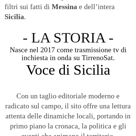
Con un taglio editoriale moderno e
radicato sul campo, il sito offre una lettura
attenta delle dinamiche locali, portando in
primo piano la cronaca, la politica e gli
eventi che animano il territorio.
MESSINA, SICILIA E CALABRIA
Seguiamo la cronaca siciliana con
l'obiettivo di dare voce a chi non ne ha.
Diamo molta importanza ai video e ai
reportage.
La Nostra Filosofia
Aggiornamenti tempestivi:
Notizie in tempo reale per restare sempre