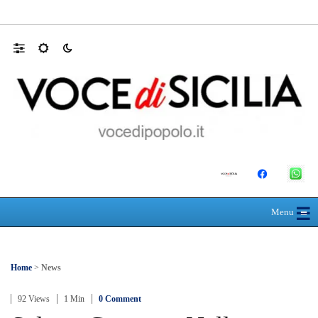
MANUTENZIONI STRADALI FINALMEN
☰
≡
Menu
Home
>
News
92 Views
1 Min
0 Comment