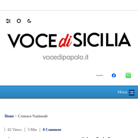
Farmaco salvavita non consegnato da Asp, l
☰
≡
Menu
Home
>
Cronaca Nazionale
62 Views
5 Min
0 Comment