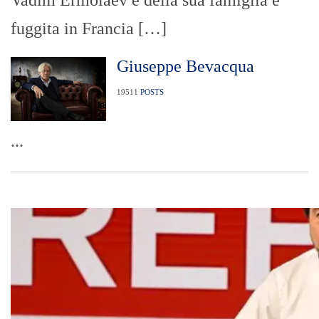
Vadim Ermolaev e della sua famiglia è
fuggita in Francia […]
Giuseppe Bevacqua
19511
POSTS
...