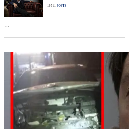
19511
POSTS
...