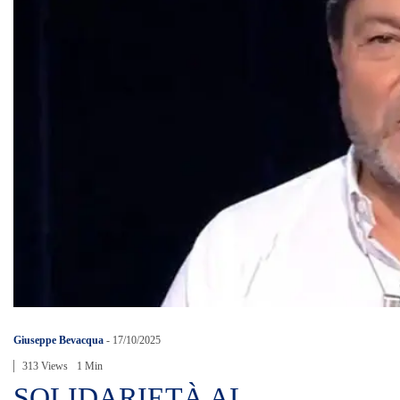
Giuseppe Bevacqua
-
17/10/2025
313 Views
1 Min
SOLIDARIETÀ AL