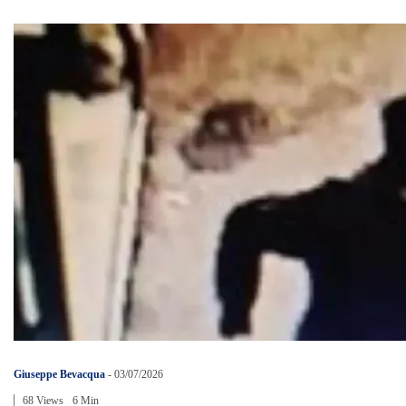
Giuseppe Bevacqua
-
03/07/2026
68 Views
6 Min