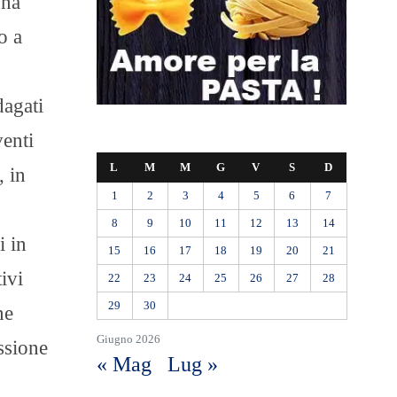
una
o a
dagati
venti
L
M
M
G
V
S
D
, in
1
2
3
4
5
6
7
8
9
10
11
12
13
14
i in
15
16
17
18
19
20
21
ivi
22
23
24
25
26
27
28
29
30
ne
Giugno 2026
essione
« Mag
Lug »