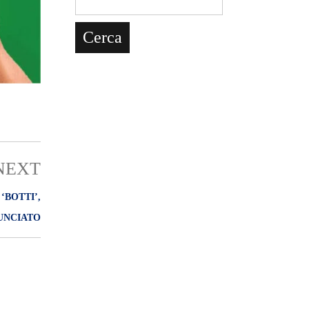
NEXT
‘BOTTI’,
UNCIATO