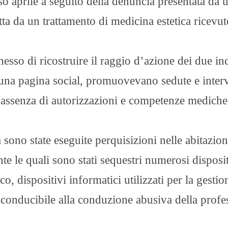
so aprile a seguito della denuncia presentata da 
ta da un trattamento di medicina estetica ricevut
sso di ricostruire il raggio d’azione dei due in
u una pagina social, promuovevano sedute e inter
le assenza di autorizzazioni e competenze mediche
sono state eseguite perquisizioni nelle abitazion
te le quali sono stati sequestri numerosi disposit
co, dispositivi informatici utilizzati per la gestio
o riconducibile alla conduzione abusiva della prof