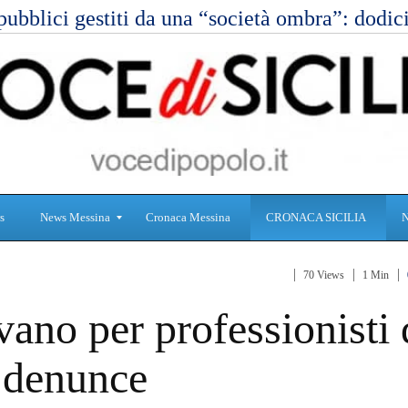
pubblici gestiti da una “società ombra”: dod
s
News Messina
Cronaca Messina
CRONACA SICILIA
70 Views
1 Min
S
C
vano per professionisti 
a
r
n
o
i
n
e denunce
t
a
à
c
a