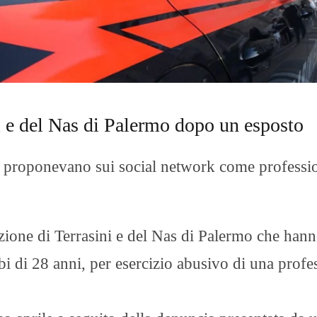
O
R
T
A
G
E
S
p
ni e del Nas di Palermo dopo un esposto
o
r
t
i proponevano sui social network come professio
T
I
R
R
E
tazione di Terrasini e del Nas di Palermo che han
N
O
 di 28 anni, per esercizio abusivo di una profe