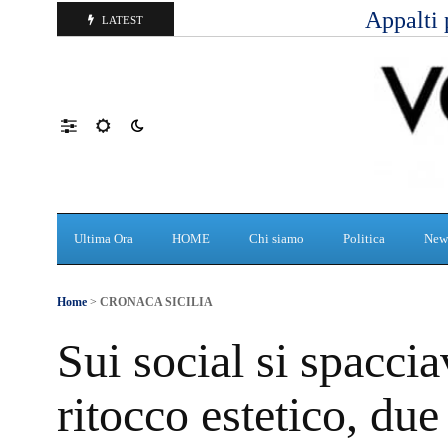
Appalti 
LATEST
Ultima Ora
HOME
Chi siamo
Politica
New
Home
>
CRONACA SICILIA
Sui social si spaccia
ritocco estetico, du