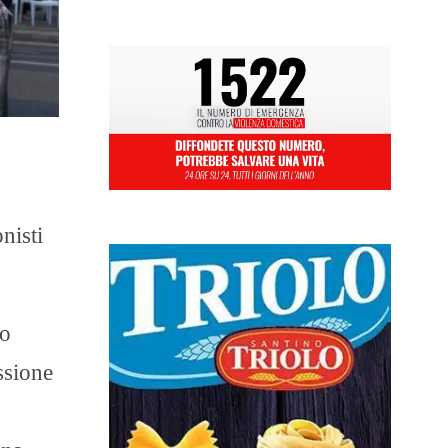
nisti
no
ssione