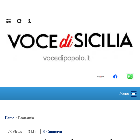
L’ultimo abbraccio di Messina ad Alessandra
☰
≡
Menu
Home
>
Economia
78 Views
3 Min
0 Comment