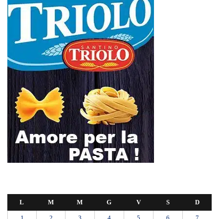
L
M
M
G
V
S
D
1
2
3
4
5
6
7