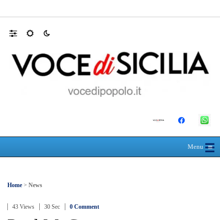
Appalti pubblici gestiti da una “società omb
☰
≡
Menu
Home
>
News
43 Views
30 Sec
0 Comment