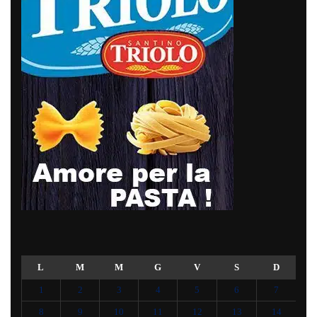
L
M
M
G
V
S
D
1
2
3
4
5
6
7
8
9
10
11
12
13
14