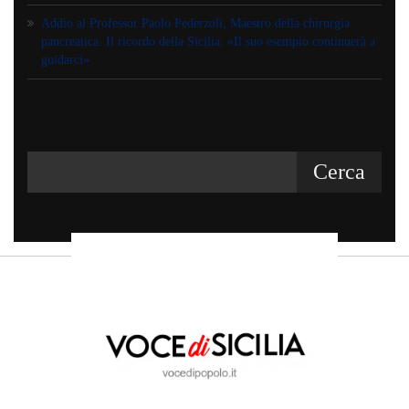
Addio al Professor Paolo Pederzoli, Maestro della chirurgia
pancreatica. Il ricordo della Sicilia: «Il suo esempio continuerà a
guidarci»