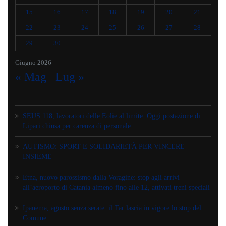
15
16
17
18
19
20
21
22
23
24
25
26
27
28
29
30
Giugno 2026
« Mag
Lug »
SEUS 118, lavoratori delle Eolie al limite. Oggi postazione di
Lipari chiusa per carenza di personale.
AUTISMO: SPORT E SOLIDARIETÀ PER VINCERE
INSIEME
Etna, nuovo parossismo dalla Voragine: stop agli arrivi
all’aeroporto di Catania almeno fino alle 12, attivati treni speciali
Ipanema, agosto senza serate: il Tar lascia in vigore lo stop del
Comune