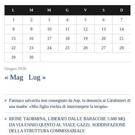
L
M
M
G
V
S
D
1
2
3
4
5
6
7
8
9
10
11
12
13
14
15
16
17
18
19
20
21
22
23
24
25
26
27
28
29
30
Giugno 2026
« Mag
Lug »
Farmaco salvavita non consegnato da Asp, la denuncia ai Carabinieri di
una madre: «Mio figlio rischia di interrompere la terapia»
RIONE TAORMINA, LIBERATI DALLE BARACCHE 5.600 MQ:
DA VIA ENNIO QUINTO AL VIALE GAZZI. SODDISFAZIONE
DELLA STRUTTURA COMMISSARIALE