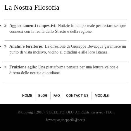
La Nostra Filosofia
Aggiornamenti tempestivi:
Notizie in tempo reale per restare sempre
connessi con la realtà dello Stretto e della regione.
Analisi e territorio:
La direzione di Giuseppe Bevacqua garantisce un
punto di vista incisivo, vicino ai cittadini e alle loro istanze.
Fruizione agile:
Una piattaforma pensata per una lettura veloce e
diretta delle notizie quotidiane.
HOME
BLOG
FAQ
CONTACT US
MODULE
© Copyright 2016 - VOCEDIPOPOLO. All Rights Reserved - PEC:
bevacquagiuseppe64@pec.it