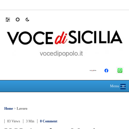
Farmaco salvavita non consegnato da Asp, l
☰
≡
Menu
Home
>
Lavoro
83 Views
3 Min
0 Comment