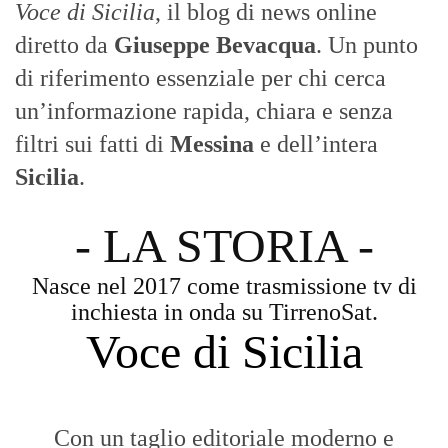
La Nostra Filosofia
Aggiornamenti tempestivi:
Notizie in tempo reale per restare sempre
connessi con la realtà dello Stretto e della regione.
Analisi e territorio:
La direzione di Giuseppe Bevacqua garantisce un
punto di vista incisivo, vicino ai cittadini e alle loro istanze.
Fruizione agile:
Una piattaforma pensata per una lettura veloce e
diretta delle notizie quotidiane.
HOME
BLOG
FAQ
CONTACT US
MODULE
© Copyright 2016 - VOCEDIPOPOLO. All Rights Reserved - PEC:
bevacquagiuseppe64@pec.it