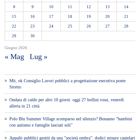
Voce di Sicilia è un BLOG Free Press di
notizie on line diretto da Giuseppe
Bevacqua, giornalista iscritto all'Ordine di
Sicilia.
ABOUT US