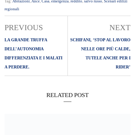
Tag:
Abitazioni
,
Ance
,
Casa
,
emergenza
,
reddito
,
salvo russo
,
Scenari edilizi
regionali
PREVIOUS
NEXT
LA GRANDE TRUFFA
SCHIFANI, ‘STOP AL LAVORO
DELL’AUTONOMIA
NELLE ORE PIÙ CALDE,
DIFFERENZIATA E I MALATI
TUTELE ANCHE PER I
A PERDERE.
RIDER’
RELATED POST
06/11/2023
Turismo archeologico, successo della Sicilia alla Borsa di