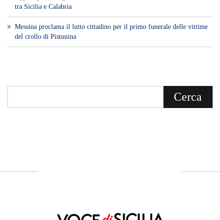
Voce di Sicilia: L’Informazione dal
Cuore del Territorio
vocedipopolo.it
è la porta d’accesso a
Voce di Sicilia
, il blog di news online
diretto da
Giuseppe Bevacqua
. Un punto
di riferimento essenziale per chi cerca
un’informazione rapida, chiara e senza
filtri sui fatti di
Messina
e dell’intera
Sicilia
.
- LA STORIA -
Nasce nel 2017 come trasmissione tv di
inchiesta in onda su TirrenoSat.