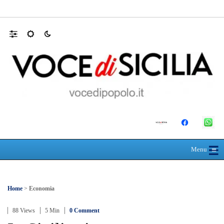
Mit, ok Consiglio Lavori pubblici a progett
☰
≡
Menu
Home
>
Economia
88 Views
5 Min
0 Comment