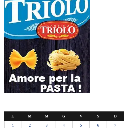
allerta in 21 città
Polo Blu Summer Village scomparso nel silenzio? Bonanno “bambini
con autismo e famiglie lasciati soli”
Appalti pubblici gestiti da una “società ombra”: dodici misure cautelari
tra Sicilia e Calabria
Messina proclama il lutto cittadino per il primo funerale delle vittime
del crollo di Pistunina