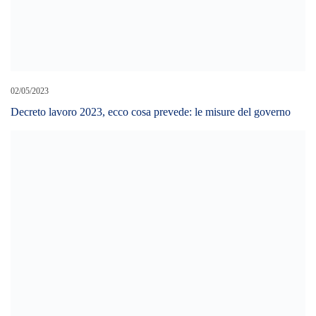
09/08/2022
Pietro Franza (Caronte & Tourist): “Pronti a fare la nostra
parte a fianco dell’Amministrazione Comunale per rianimare
la speranza e contribuire al rilancio di Messina città-
laboratorio sostenibile e smart.
12/10/2022
Lavorare come avvocato in Italia: iter, corsi e guadagni
LEAVE A REPLY