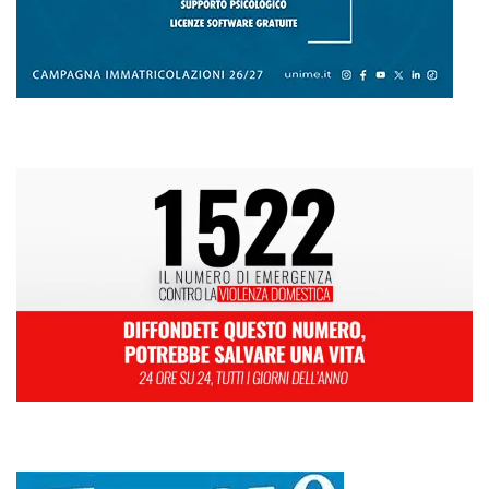
L
M
M
G
V
S
D
1
2
3
4
5
6
7
8
9
10
11
12
13
14
15
16
17
18
19
20
21
22
23
24
25
26
27
28
29
30
Giugno 2026
« Mag
Lug »
Mit, ok Consiglio Lavori pubblici a progettazione esecutiva ponte
Stretto
Ondata di caldo per altri 10 giorni: oggi 27 bollini rossi, venerdì