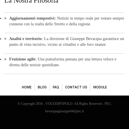
La Nostra Filosofia
Aggiornamenti tempestivi:
Notizie in tempo reale per restare sempre
connessi con la realtà dello Stretto e della regione.
Analisi e territorio:
La direzione di Giuseppe Bevacqua garantisce un
punto di vista incisivo, vicino ai cittadini e alle loro istanze.
Fruizione agile:
Una piattaforma pensata per una lettura veloce e
diretta delle notizie quotidiane.
HOME
BLOG
FAQ
CONTACT US
MODULE
© Copyright 2016 - VOCEDIPOPOLO. All Rights Reserved - PEC:
bevacquagiuseppe64@pec.it