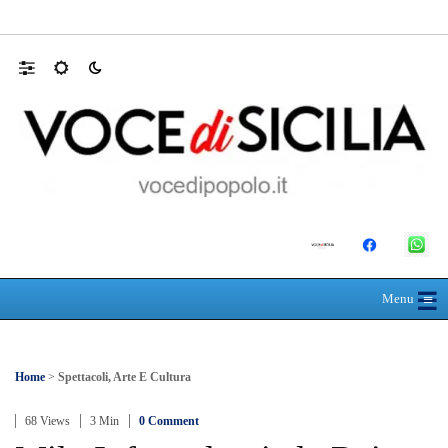
Mit, ok Consiglio Lavori pubblici a progett
☰
≡
Menu
Home
>
Spettacoli, Arte E Cultura
68 Views
3 Min
0 Comment