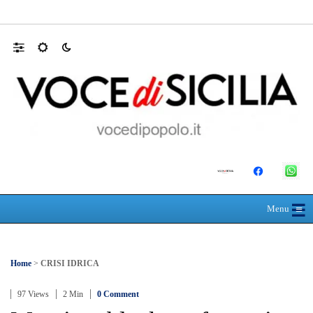
Farmaco salvavita non consegnato da Asp, l
☰
≡
Menu
Home
>
CRISI IDRICA
97 Views
2 Min
0 Comment