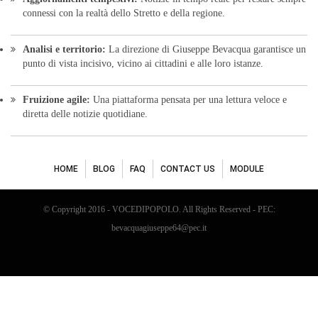
connessi con la realtà dello Stretto e della regione.
Analisi e territorio:
La direzione di Giuseppe Bevacqua garantisce un
punto di vista incisivo, vicino ai cittadini e alle loro istanze.
Fruizione agile:
Una piattaforma pensata per una lettura veloce e
diretta delle notizie quotidiane.
HOME
BLOG
FAQ
CONTACT US
MODULE
© Copyright 2016 - VOCEDIPOPOLO. All Rights Reserved - PEC:
bevacquagiuseppe64@pec.it