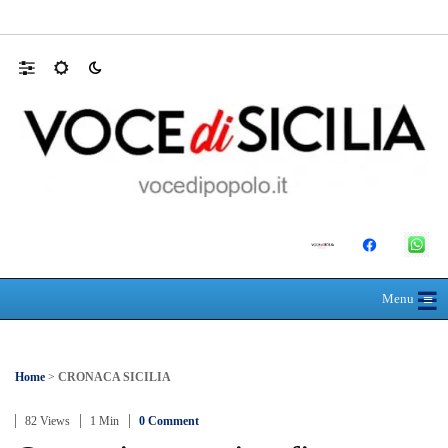
Mit, ok Consiglio Lavori pubblici a progett
☰
≡
Menu
Home
>
CRONACA SICILIA
82 Views
1 Min
0 Comment