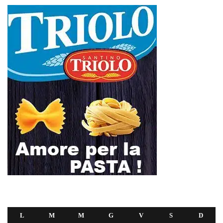
L
M
M
G
V
S
D