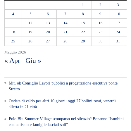
1
2
3
4
5
6
7
8
9
10
11
12
13
14
15
16
17
18
19
20
21
22
23
24
25
26
27
28
29
30
31
Maggio 2026
« Apr
Giu »
Mit, ok Consiglio Lavori pubblici a progettazione esecutiva ponte
Stretto
Ondata di caldo per altri 10 giorni: oggi 27 bollini rossi, venerdì
allerta in 21 città
Polo Blu Summer Village scomparso nel silenzio? Bonanno “bambini
con autismo e famiglie lasciati soli”