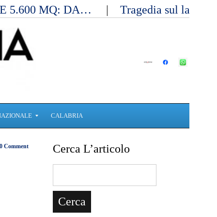
E 5.600 MQ: DA…
Tragedia sul lavoro 
NAZIONALE
CALABRIA
Cerca L’articolo
0 Comment