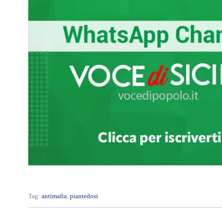
Tag:
antimafia
,
piantedosi