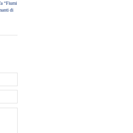
fa “Fiumi
manti di