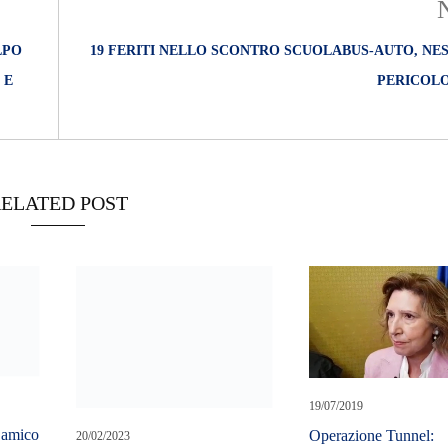
LPO
19 FERITI NELLO SCONTRO SCUOLABUS-AUTO, NE
 E
PERICOLO
ELATED POST
20/02/2023
 amico
Droga: ruba tv a ‘cliente’ che
i
non lo paga, arrestato pusher
19/07/2019
Operazione Tunnel: