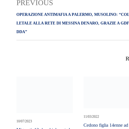
PREVIOUS
OPERAZIONE ANTIMAFIA A PALERMO, MUSOLINO: “CO
LETALE ALLA RETE DI MESSINA DENARO, GRAZIE A GDF
DDA”
R
10/07/2023
11/03/2022
Migranti: 12 sbarchi durante la
Cedono figlia 14enne ad
notte a Lampedusa, sono 571
per cibo e soldi, tre arrest