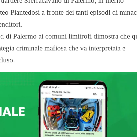
uartiere Sferracavallo di Palermo, in merito
teo Piantedosi a fronte dei tanti episodi di minac
nditori.
 di Palermo ai comuni limitrofi dimostra che qu
ategia criminale mafiosa che va interpretata e
cluso.