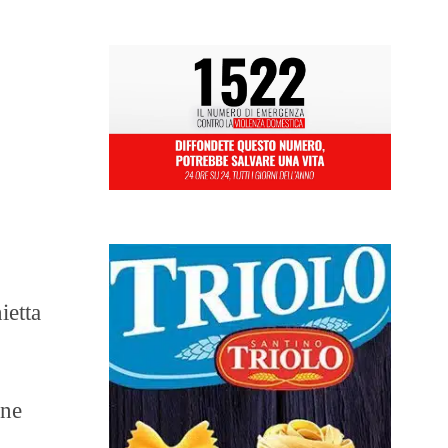
ietta
ine