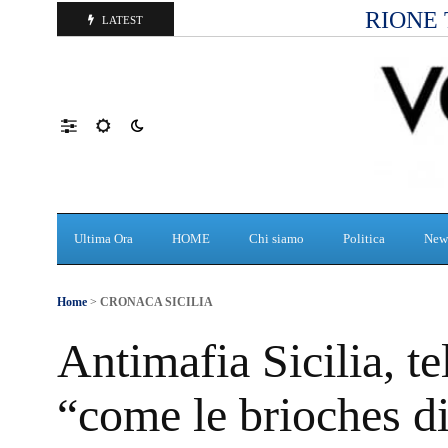
RIONE 
LATEST
Ultima Ora
HOME
Chi siamo
Politica
New
Home
>
CRONACA SICILIA
Antimafia Sicilia, t
“come le brioches d