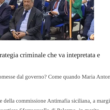
O
R
T
A
G
E
S
p
o
r
t
rategia criminale che va intepretata e
T
I
R
R
romesse dal governo? Come quando Maria Anton
E
N
O
te della commissione Antimafia siciliana, a marg