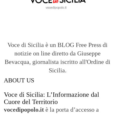
vocedipopolo.it
è la porta d’accesso a
Voce di Sicilia
, il blog di news online
diretto da
Giuseppe Bevacqua
. Un punto
di riferimento essenziale per chi cerca
un’informazione rapida, chiara e senza
filtri sui fatti di
Messina
e dell’intera
Sicilia
.
- LA STORIA -
Nasce nel 2017 come trasmissione tv di
inchiesta in onda su TirrenoSat.
Voce di Sicilia