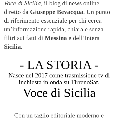
Con un taglio editoriale moderno e
radicato sul campo, il sito offre una lettura
attenta delle dinamiche locali, portando in
primo piano la cronaca, la politica e gli
eventi che animano il territorio.
MESSINA, SICILIA E CALABRIA
Seguiamo la cronaca siciliana con
l'obiettivo di dare voce a chi non ne ha.
Diamo molta importanza ai video e ai
reportage.
La Nostra Filosofia