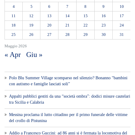
Addio a Francesco Guccini: ad 86 anni si è fermata la locomotiva del
cantautorato italiano
L’incubo infinito dei blackout: notte al buio in Viale San Martino. La
rabbia dei residenti