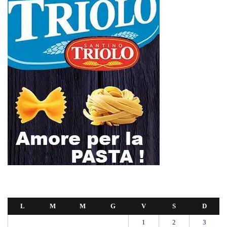
1
2
3
4
5
6
7
8
9
10
11
12
13
14
15
16
17
18
19
20
21
22
23
24
25
26
27
28
29
30
31
Maggio 2026
« Apr
Giu »
Polo Blu Summer Village scomparso nel silenzio? Bonanno “bambini
con autismo e famiglie lasciati soli”
Appalti pubblici gestiti da una “società ombra”: dodici misure cautelari
tra Sicilia e Calabria
Messina proclama il lutto cittadino per il primo funerale delle vittime
del crollo di Pistunina