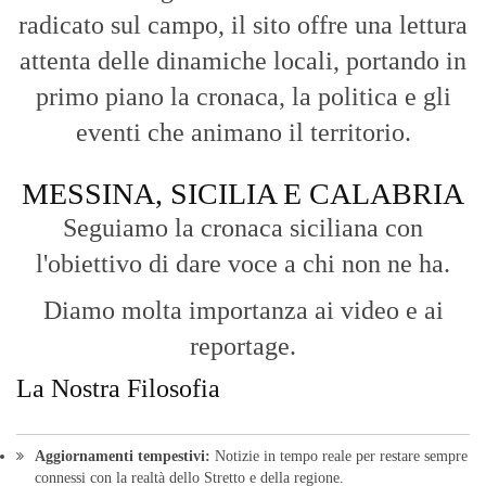
Aggiornamenti tempestivi:
Notizie in tempo reale per restare sempre
connessi con la realtà dello Stretto e della regione.
Analisi e territorio:
La direzione di Giuseppe Bevacqua garantisce un
punto di vista incisivo, vicino ai cittadini e alle loro istanze.
Fruizione agile:
Una piattaforma pensata per una lettura veloce e
diretta delle notizie quotidiane.
HOME
BLOG
FAQ
CONTACT US
MODULE
© Copyright 2016 - VOCEDIPOPOLO. All Rights Reserved - PEC:
bevacquagiuseppe64@pec.it