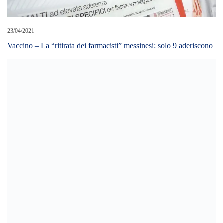
23/04/2021
Vaccino – La “ritirata dei farmacisti” messinesi: solo 9 aderiscono
05/03/2022
Puntale Arena, Messina: Sorbello scrive al Commissario
“Intervenire sulla via di fuga”
LEAVE A REPLY