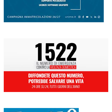
L
M
M
G
V
S
D