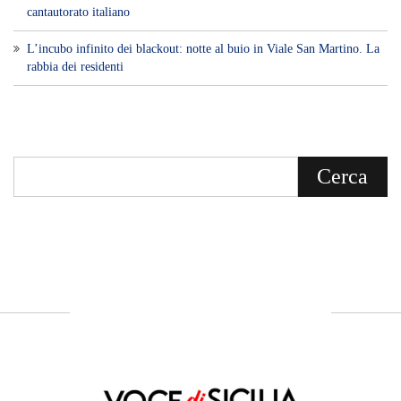
Voce di Sicilia è un BLOG Free Press di
notizie on line diretto da Giuseppe
Bevacqua, giornalista iscritto all'Ordine di
Sicilia.
ABOUT US
Voce di Sicilia: L’Informazione dal
Cuore del Territorio