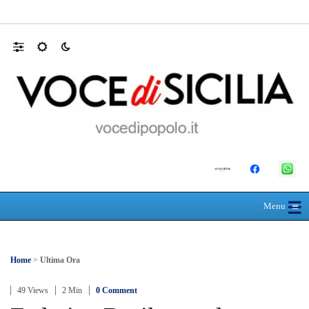
Polo Blu Summer Village scomparso nel sil
☰
≡
Menu
Home
>
Ultima Ora
49 Views
2 Min
0 Comment