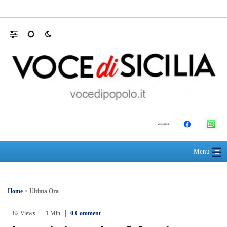
SEUS 118, lavoratori delle Eolie al limite. 
☰
≡
Menu
Home
>
Ultima Ora
82 Views
1 Min
0 Comment