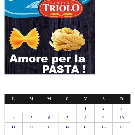
L
M
M
G
V
S
D
1
2
3
4
5
6
7
8
9
10
11
12
13
14
15
16
17