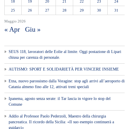
18
19
20
21
22
23
24
25
26
27
28
29
30
31
Maggio 2026
« Apr
Giu »
SEUS 118, lavoratori delle Eolie al limite. Oggi postazione di Lipari
chiusa per carenza di personale.
AUTISMO: SPORT E SOLIDARIETÀ PER VINCERE INSIEME
Etna, nuovo parossismo dalla Voragine: stop agli arrivi all’aeroporto di
Catania almeno fino alle 12, attivati treni speciali
Ipanema, agosto senza serate: il Tar lascia in vigore lo stop del
Comune
Addio al Professor Paolo Pederzoli, Maestro della chirurgia
pancreatica. Il ricordo della Sicilia: «Il suo esempio continuerà a
guidarci»