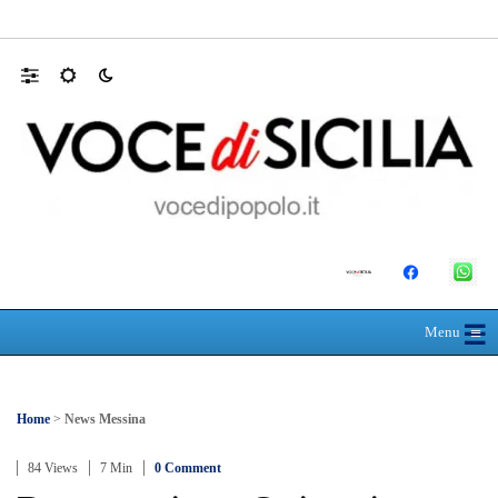
30 ANNI DALLA MATURITÀ: LA 5ª A 
☰
≡
Menu
Home
>
News Messina
84 Views
7 Min
0 Comment