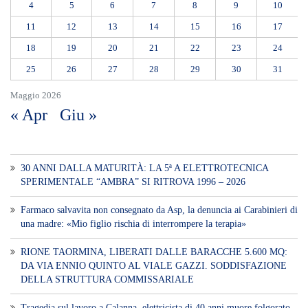
4
5
6
7
8
9
10
11
12
13
14
15
16
17
18
19
20
21
22
23
24
25
26
27
28
29
30
31
Maggio 2026
« Apr
Giu »
30 ANNI DALLA MATURITÀ: LA 5ª A ELETTROTECNICA
SPERIMENTALE “AMBRA” SI RITROVA 1996 – 2026
Farmaco salvavita non consegnato da Asp, la denuncia ai Carabinieri di
una madre: «Mio figlio rischia di interrompere la terapia»
RIONE TAORMINA, LIBERATI DALLE BARACCHE 5.600 MQ:
DA VIA ENNIO QUINTO AL VIALE GAZZI. SODDISFAZIONE
DELLA STRUTTURA COMMISSARIALE
Tragedia sul lavoro a Calanna, elettricista di 40 anni muore folgorato