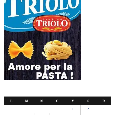
L
M
M
G
V
S
D
1
2
3