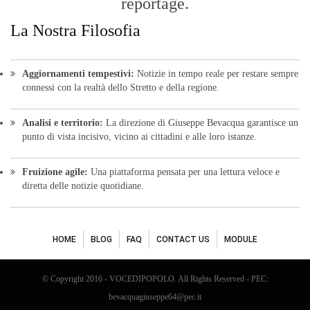
reportage.
La Nostra Filosofia
Aggiornamenti tempestivi:
Notizie in tempo reale per restare sempre
connessi con la realtà dello Stretto e della regione.
Analisi e territorio:
La direzione di Giuseppe Bevacqua garantisce un
punto di vista incisivo, vicino ai cittadini e alle loro istanze.
Fruizione agile:
Una piattaforma pensata per una lettura veloce e
diretta delle notizie quotidiane.
HOME
BLOG
FAQ
CONTACT US
MODULE
© Copyright 2016 - VOCEDIPOPOLO. All Rights Reserved - PEC:
bevacquagiuseppe64@pec.it