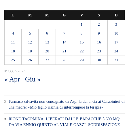
L
M
M
G
V
S
D
1
2
3
4
5
6
7
8
9
10
11
12
13
14
15
16
17
18
19
20
21
22
23
24
25
26
27
28
29
30
31
Maggio 2026
« Apr
Giu »
Farmaco salvavita non consegnato da Asp, la denuncia ai Carabinieri di
una madre: «Mio figlio rischia di interrompere la terapia»
RIONE TAORMINA, LIBERATI DALLE BARACCHE 5.600 MQ:
DA VIA ENNIO QUINTO AL VIALE GAZZI. SODDISFAZIONE