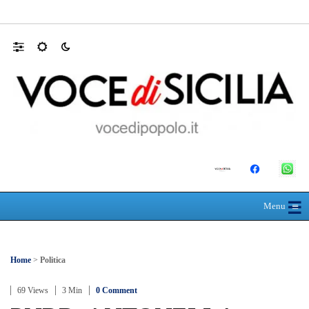
Farmaco salvavita non consegnato da Asp, l
☰
≡
Menu
Home
>
Politica
69 Views
3 Min
0 Comment