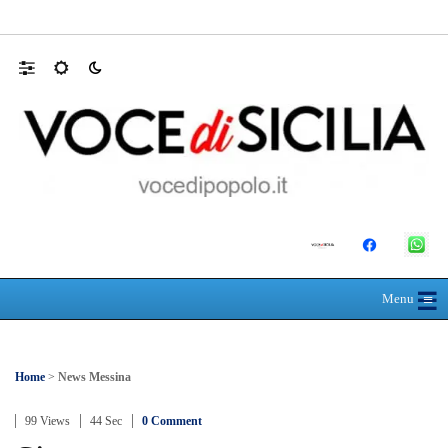
SEUS 118, lavoratori delle Eolie al limite. 
☰
≡
Menu
Home
>
News Messina
99 Views
44 Sec
0 Comment