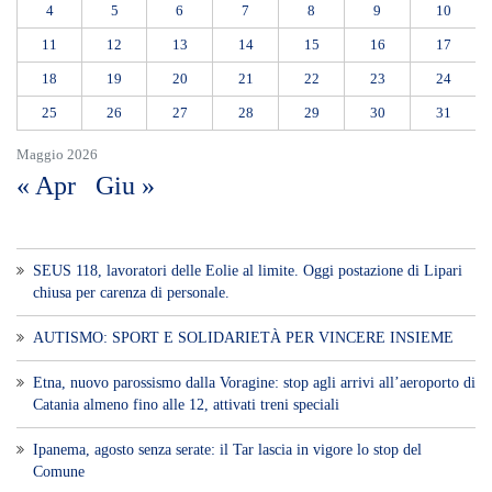
AUTISMO: SPORT E SOLIDARIETÀ PER VINCERE INSIEME
Etna, nuovo parossismo dalla Voragine: stop agli arrivi all’aeroporto di
Catania almeno fino alle 12, attivati treni speciali
Ipanema, agosto senza serate: il Tar lascia in vigore lo stop del
Comune
Addio al Professor Paolo Pederzoli, Maestro della chirurgia
pancreatica. Il ricordo della Sicilia: «Il suo esempio continuerà a
guidarci»