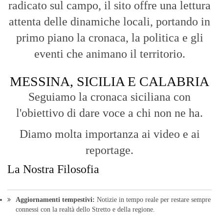
reportage.
La Nostra Filosofia
Aggiornamenti tempestivi:
Notizie in tempo reale per restare sempre
connessi con la realtà dello Stretto e della regione.
Analisi e territorio:
La direzione di Giuseppe Bevacqua garantisce un
punto di vista incisivo, vicino ai cittadini e alle loro istanze.
Fruizione agile:
Una piattaforma pensata per una lettura veloce e
diretta delle notizie quotidiane.
HOME
BLOG
FAQ
CONTACT US
MODULE
© Copyright 2016 - VOCEDIPOPOLO. All Rights Reserved - PEC:
bevacquagiuseppe64@pec.it