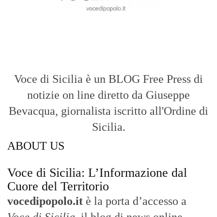
Voce di Sicilia: L’Informazione dal
Cuore del Territorio
vocedipopolo.it
è la porta d’accesso a
Voce di Sicilia
, il blog di news online
diretto da
Giuseppe Bevacqua
. Un punto
di riferimento essenziale per chi cerca
un’informazione rapida, chiara e senza
filtri sui fatti di
Messina
e dell’intera
Sicilia
.
- LA STORIA -
Nasce nel 2017 come trasmissione tv di
inchiesta in onda su TirrenoSat.