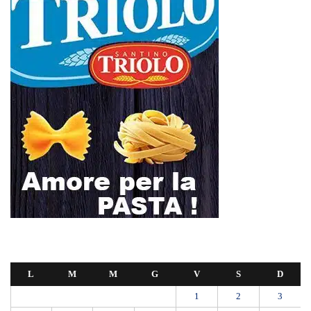
L
M
M
G
V
S
D
1
2
3
4
5
6
7
8
9
10
11
12
13
14
15
16
17
18
19
20
21
22
23
24
25
26
27
28
29
30
31
Maggio 2026
« Apr
Giu »
SEUS 118, lavoratori delle Eolie al limite. Oggi postazione di Lipari
chiusa per carenza di personale.