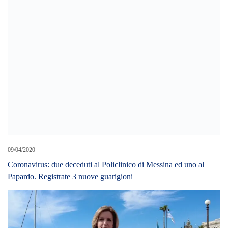
Coronavirus: due deceduti al Policlinico di Messina ed uno al
Papardo. Registrate 3 nuove guarigioni
22/05/2025
Passeggiata a Mare – Musolino: “grazie ad Autority per risposta.
Se Basile fosse Sindaco di Roma asfalterebbe scalinata Piazza di
Spagna”