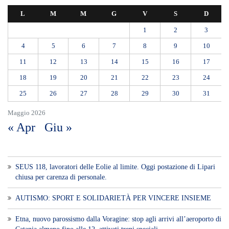
L
M
M
G
V
S
D
1
2
3
4
5
6
7
8
9
10
11
12
13
14
15
16
17
18
19
20
21
22
23
24
25
26
27
28
29
30
31
Maggio 2026
« Apr
Giu »
SEUS 118, lavoratori delle Eolie al limite. Oggi postazione di Lipari
chiusa per carenza di personale.
AUTISMO: SPORT E SOLIDARIETÀ PER VINCERE INSIEME
Etna, nuovo parossismo dalla Voragine: stop agli arrivi all’aeroporto di