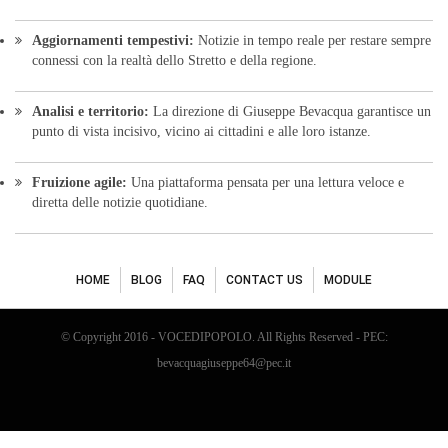
Aggiornamenti tempestivi:
Notizie in tempo reale per restare sempre
connessi con la realtà dello Stretto e della regione.
Analisi e territorio:
La direzione di Giuseppe Bevacqua garantisce un
punto di vista incisivo, vicino ai cittadini e alle loro istanze.
Fruizione agile:
Una piattaforma pensata per una lettura veloce e
diretta delle notizie quotidiane.
HOME
BLOG
FAQ
CONTACT US
MODULE
© Copyright 2016 - VOCEDIPOPOLO. All Rights Reserved - PEC:
bevacquagiuseppe64@pec.it