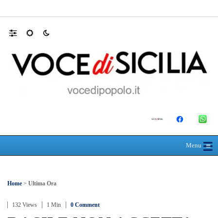
SEUS 118, lavoratori delle Eolie al limite. 
☰
≡
Menu
Home
>
Ultima Ora
132 Views
1 Min
0 Comment