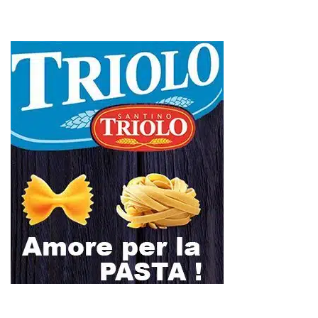
L
M
M
G
V
S
D
1
2
3
4
5
6
7
8
9
10
11
12
13
14
15
16
17
18
19
20
21
22
23
24
25
26
27
28
29
30
31
Maggio 2026
« Apr
Giu »
RIONE TAORMINA, LIBERATI DALLE BARACCHE 5.600 MQ:
DA VIA ENNIO QUINTO AL VIALE GAZZI. SODDISFAZIONE
DELLA STRUTTURA COMMISSARIALE