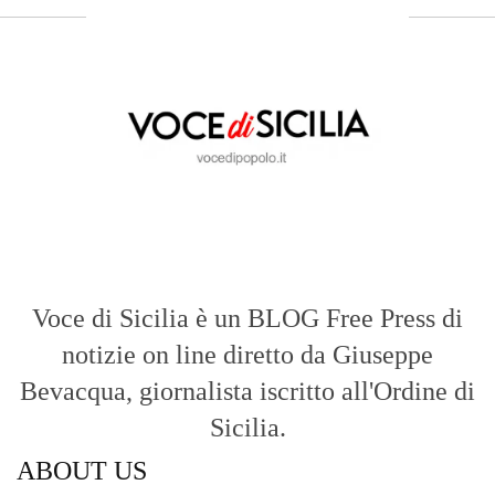
ABOUT US
Voce di Sicilia: L’Informazione dal
Cuore del Territorio
vocedipopolo.it
è la porta d’accesso a
Voce di Sicilia
, il blog di news online
diretto da
Giuseppe Bevacqua
. Un punto
di riferimento essenziale per chi cerca
un’informazione rapida, chiara e senza
filtri sui fatti di
Messina
e dell’intera
Sicilia
.
- LA STORIA -
Nasce nel 2017 come trasmissione tv di