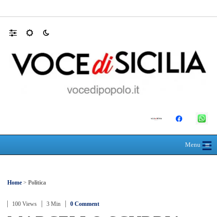
RIONE TAORMINA, LIBERATI DALLE B
☰
≡
Menu
Home
>
Politica
100 Views
3 Min
0 Comment