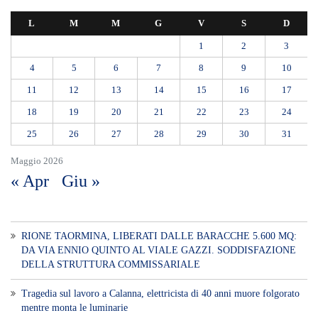
Tragedia sul lavoro a Calanna, elettricista di 40 anni muore folgorato
mentre monta le luminarie
MANUTENZIONI STRADALI FINALMENTE FUORI DALLE
COMPETENZE DI AMAM. DOPO OLTRE DUE ANNI DI
INEFFICIENZA ASSOLUTA.
​Appalti, Musolino: “Rapporto ANAC e inchiesta DDA confermano i
rischi. Affidamenti diretti spalancano le porte ai criminali”
L’ultimo abbraccio di Messina ad Alessandra Frazzica: il dolore di una
città intera