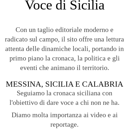
reportage.
La Nostra Filosofia
Aggiornamenti tempestivi:
Notizie in tempo reale per restare sempre
connessi con la realtà dello Stretto e della regione.
Analisi e territorio:
La direzione di Giuseppe Bevacqua garantisce un
punto di vista incisivo, vicino ai cittadini e alle loro istanze.
Fruizione agile:
Una piattaforma pensata per una lettura veloce e
diretta delle notizie quotidiane.
HOME
BLOG
FAQ
CONTACT US
MODULE
© Copyright 2016 - VOCEDIPOPOLO. All Rights Reserved - PEC:
bevacquagiuseppe64@pec.it