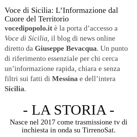
inchiesta in onda su TirrenoSat.
Voce di Sicilia
Con un taglio editoriale moderno e
radicato sul campo, il sito offre una lettura
attenta delle dinamiche locali, portando in
primo piano la cronaca, la politica e gli
eventi che animano il territorio.
MESSINA, SICILIA E CALABRIA
Seguiamo la cronaca siciliana con
l'obiettivo di dare voce a chi non ne ha.
Diamo molta importanza ai video e ai