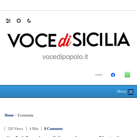
Domani dalle 10, al Policlinico di Messina, 
☰
≡
Menu
Home
>
Economia
320 Views
4 Min
0 Comment