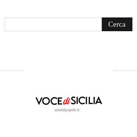
Voce di Sicilia è un BLOG Free Press di
notizie on line diretto da Giuseppe
Bevacqua, giornalista iscritto all'Ordine di
Sicilia.
ABOUT US
Voce di Sicilia: L’Informazione dal
Cuore del Territorio
vocedipopolo.it
è la porta d’accesso a
Voce di Sicilia
, il blog di news online