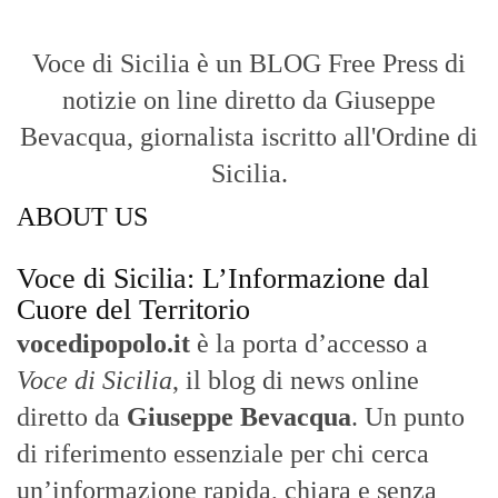
diretto da
Giuseppe Bevacqua
. Un punto
di riferimento essenziale per chi cerca
un’informazione rapida, chiara e senza
filtri sui fatti di
Messina
e dell’intera
Sicilia
.
- LA STORIA -
Nasce nel 2017 come trasmissione tv di
inchiesta in onda su TirrenoSat.
Voce di Sicilia
Con un taglio editoriale moderno e
radicato sul campo, il sito offre una lettura