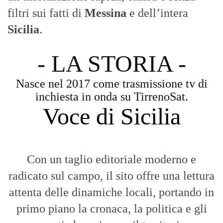
attenta delle dinamiche locali, portando in
primo piano la cronaca, la politica e gli
eventi che animano il territorio.
MESSINA, SICILIA E CALABRIA
Seguiamo la cronaca siciliana con
l'obiettivo di dare voce a chi non ne ha.
Diamo molta importanza ai video e ai
reportage.
La Nostra Filosofia
Aggiornamenti tempestivi:
Notizie in tempo reale per restare sempre
connessi con la realtà dello Stretto e della regione.