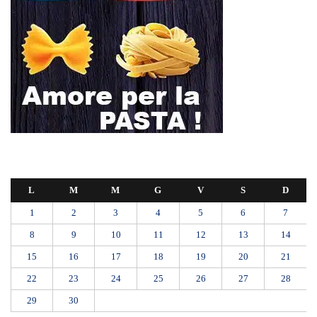
22
23
24
25
26
27
28
29
30
Settembre 2025
« Ago
Ott »
Schiacciato dalle lastre di marmo, muore a 44 anni: San Piero Patti
piange Aldo Gullotti
Emergenza a metà: strada chiusa, macerie, viabilità fantasma e
l’inerzia di Messina Servizi
COLONNINE RICARICA ELETTRICA VANDALIZZATE:
CARBONE PRESENTA INTERROGAZIONE URGENTE AL
SINDACO
Domani dalle 10, al Policlinico di Messina, la camera ardente per
Alessandra Frazzica