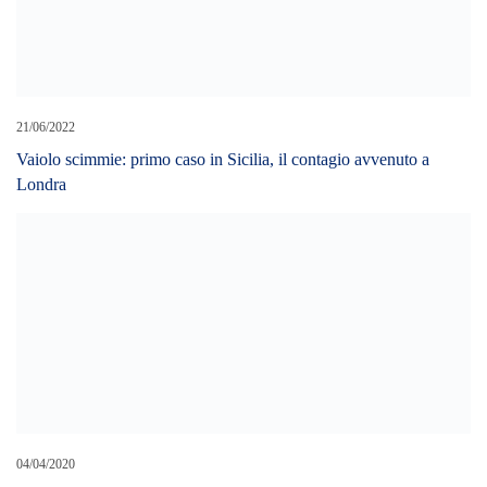
04/04/2020
Prelievo multiorgani al Papardo: donna di 44 anni dona polmoni,
reni e fegato
LEAVE A REPLY