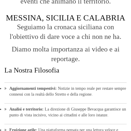
Analisi e territorio:
La direzione di Giuseppe Bevacqua garantisce un
punto di vista incisivo, vicino ai cittadini e alle loro istanze.
Fruizione agile:
Una piattaforma pensata per una lettura veloce e
diretta delle notizie quotidiane.
HOME
BLOG
FAQ
CONTACT US
MODULE
© Copyright 2016 - VOCEDIPOPOLO. All Rights Reserved - PEC:
bevacquagiuseppe64@pec.it