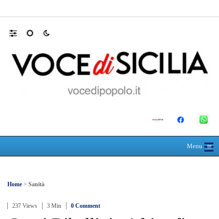
Schiacciato dalle lastre di marmo, muore a 
☰
≡
Menu
Home
>
Sanità
237 Views
3 Min
0 Comment