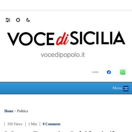
Appalti pubblici gestiti da una “società omb
☰
≡
Menu
Home
>
Politica
316 Views
1 Min
0 Comment