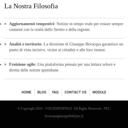
La Nostra Filosofia
Aggiornamenti tempestivi:
Notizie in tempo reale per restare sempre
connessi con la realtà dello Stretto e della regione.
Analisi e territorio:
La direzione di Giuseppe Bevacqua garantisce un
punto di vista incisivo, vicino ai cittadini e alle loro istanze.
Fruizione agile:
Una piattaforma pensata per una lettura veloce e
diretta delle notizie quotidiane.
HOME
BLOG
FAQ
CONTACT US
MODULE
© Copyright 2016 - VOCEDIPOPOLO. All Rights Reserved - PEC:
bevacquagiuseppe64@pec.it