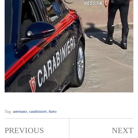
Tag:
arrestato
,
carabinieri
,
furto
PREVIOUS
NEXT