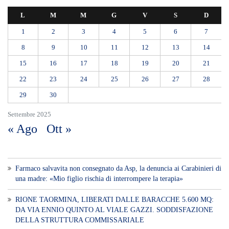
L
M
M
G
V
S
D
1
2
3
4
5
6
7
8
9
10
11
12
13
14
15
16
17
18
19
20
21
22
23
24
25
26
27
28
29
30
Settembre 2025
« Ago
Ott »
Farmaco salvavita non consegnato da Asp, la denuncia ai Carabinieri di
una madre: «Mio figlio rischia di interrompere la terapia»
RIONE TAORMINA, LIBERATI DALLE BARACCHE 5.600 MQ:
DA VIA ENNIO QUINTO AL VIALE GAZZI. SODDISFAZIONE
DELLA STRUTTURA COMMISSARIALE