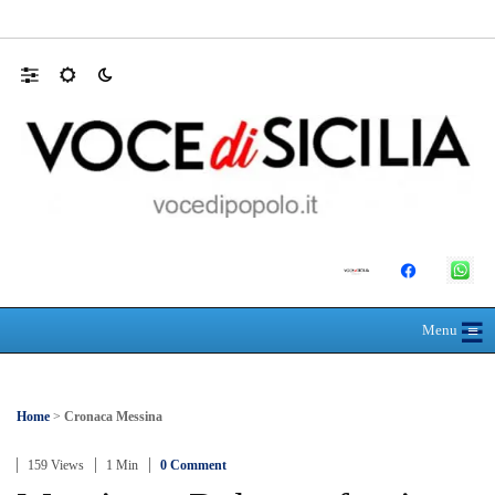
Farmaco salvavita non consegnato da Asp, l
☰
≡
Menu
Home
>
Cronaca Messina
159 Views
1 Min
0 Comment