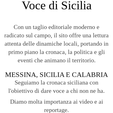
MESSINA, SICILIA E CALABRIA
Seguiamo la cronaca siciliana con
l'obiettivo di dare voce a chi non ne ha.
Diamo molta importanza ai video e ai
reportage.
La Nostra Filosofia
Aggiornamenti tempestivi:
Notizie in tempo reale per restare sempre
connessi con la realtà dello Stretto e della regione.
Analisi e territorio:
La direzione di Giuseppe Bevacqua garantisce un
punto di vista incisivo, vicino ai cittadini e alle loro istanze.
Fruizione agile:
Una piattaforma pensata per una lettura veloce e
diretta delle notizie quotidiane.