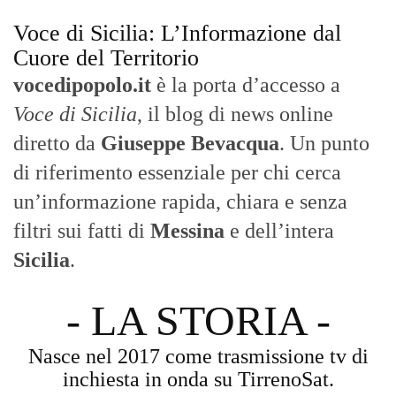
Sicilia
.
- LA STORIA -
Nasce nel 2017 come trasmissione tv di
inchiesta in onda su TirrenoSat.
Voce di Sicilia
Con un taglio editoriale moderno e
radicato sul campo, il sito offre una lettura
attenta delle dinamiche locali, portando in
primo piano la cronaca, la politica e gli
eventi che animano il territorio.