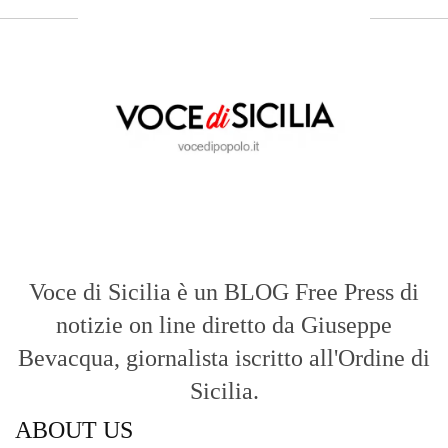
Voce di Sicilia è un BLOG Free Press di
notizie on line diretto da Giuseppe
Bevacqua, giornalista iscritto all'Ordine di
Sicilia.
ABOUT US
Voce di Sicilia: L’Informazione dal
Cuore del Territorio
vocedipopolo.it
è la porta d’accesso a
Voce di Sicilia
, il blog di news online
diretto da
Giuseppe Bevacqua
. Un punto
di riferimento essenziale per chi cerca
un’informazione rapida, chiara e senza
filtri sui fatti di
Messina
e dell’intera