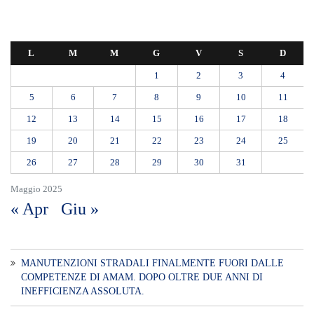
Maggio 2025
« Apr
Giu »
MANUTENZIONI STRADALI FINALMENTE FUORI DALLE
COMPETENZE DI AMAM. DOPO OLTRE DUE ANNI DI
INEFFICIENZA ASSOLUTA.
​Appalti, Musolino: “Rapporto ANAC e inchiesta DDA confermano i
rischi. Affidamenti diretti spalancano le porte ai criminali”
L’ultimo abbraccio di Messina ad Alessandra Frazzica: il dolore di una
città intera
SEUS 118, lavoratori delle Eolie al limite. Oggi postazione di Lipari
chiusa per carenza di personale.
AUTISMO: SPORT E SOLIDARIETÀ PER VINCERE INSIEME