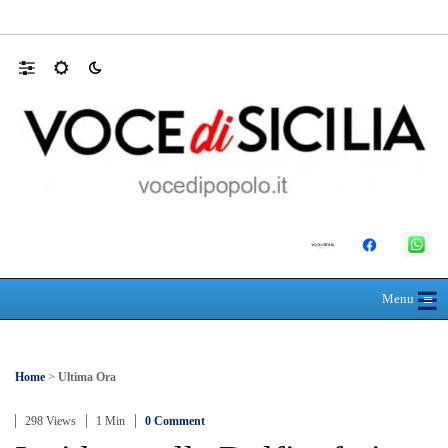
Mit, ok Consiglio Lavori pubblici a progett
☰
≡
Menu
Home
>
Ultima Ora
298 Views
1 Min
0 Comment