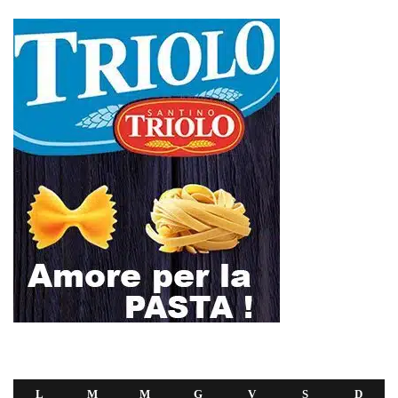
L
M
M
G
V
S
D