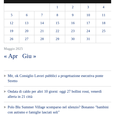
1
2
3
4
5
6
7
8
9
10
11
12
13
14
15
16
17
18
19
20
21
22
23
24
25
26
27
28
29
30
31
Maggio 2025
« Apr
Giu »
Mit, ok Consiglio Lavori pubblici a progettazione esecutiva ponte
Stretto
Ondata di caldo per altri 10 giorni: oggi 27 bollini rossi, venerdì
allerta in 21 città
Polo Blu Summer Village scomparso nel silenzio? Bonanno “bambini
con autismo e famiglie lasciati soli”