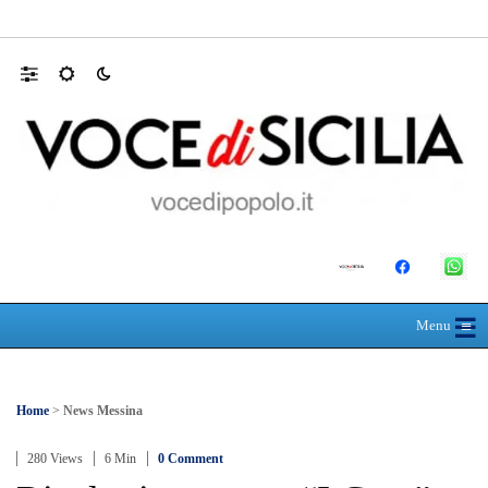
Mit, ok Consiglio Lavori pubblici a progett
☰
≡
Menu
Home
>
News Messina
280 Views
6 Min
0 Comment