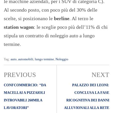
le macchine aziendali, per i SUV di categoria C).
Al secondo posto, con poco più del 30% delle
scelte, si posizionano le
berline
. Al terzo le
station wagon
: le sceglie poco più dell’11% di chi
stipula un contratto di noleggio auto a lungo
termine.
Tag:
auto
,
automobili
,
lungo termine
,
Noleggio
PREVIOUS
NEXT
CONFCOMMERCIO: “DA
PALAZZO DEI LEONI:
MACELLAI A PIZZAIOLI
CONCLUSA LA FASE
INTROVABILI 260MILA
RICOGNITIVA DEI DANNI
LAVORATORI”
ALLUVIONALI ALLA RETE