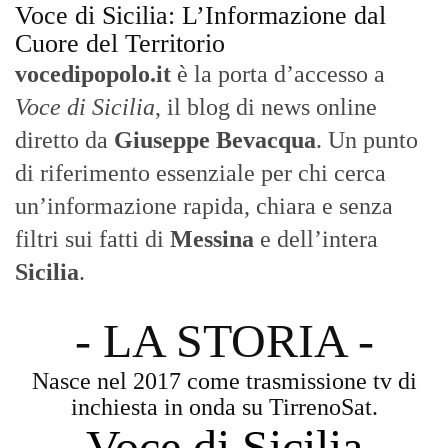
filtri sui fatti di
Messina
e dell’intera
Sicilia
.
- LA STORIA -
Nasce nel 2017 come trasmissione tv di
inchiesta in onda su TirrenoSat.
Voce di Sicilia
Con un taglio editoriale moderno e
radicato sul campo, il sito offre una lettura
attenta delle dinamiche locali, portando in
primo piano la cronaca, la politica e gli
eventi che animano il territorio.