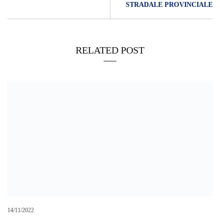
STRADALE PROVINCIALE
RELATED POST
14/11/2022
UIL, “LA TOTO COSTRUZIONI SMENTISCE SE STESSA E
DELEGITTIMA I SUOI TOP MANAGER”