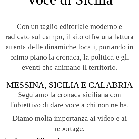
MESSINA, SICILIA E CALABRIA
Seguiamo la cronaca siciliana con
l'obiettivo di dare voce a chi non ne ha.
Diamo molta importanza ai video e ai
reportage.
La Nostra Filosofia
Aggiornamenti tempestivi:
Notizie in tempo reale per restare sempre
connessi con la realtà dello Stretto e della regione.
Analisi e territorio:
La direzione di Giuseppe Bevacqua garantisce un
punto di vista incisivo, vicino ai cittadini e alle loro istanze.
Fruizione agile:
Una piattaforma pensata per una lettura veloce e