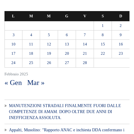
Febbraio 2025
« Gen
Mar »
MANUTENZIONI STRADALI FINALMENTE FUORI DALLE
COMPETENZE DI AMAM. DOPO OLTRE DUE ANNI DI
INEFFICIENZA ASSOLUTA.
​Appalti, Musolino: “Rapporto ANAC e inchiesta DDA confermano i
rischi. Affidamenti diretti spalancano le porte ai criminali”
L’ultimo abbraccio di Messina ad Alessandra Frazzica: il dolore di una
città intera
SEUS 118, lavoratori delle Eolie al limite. Oggi postazione di Lipari
chiusa per carenza di personale.
AUTISMO: SPORT E SOLIDARIETÀ PER VINCERE INSIEME