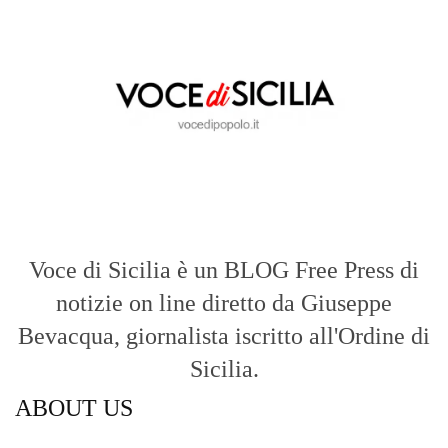
Voce di Sicilia è un BLOG Free Press di
notizie on line diretto da Giuseppe
Bevacqua, giornalista iscritto all'Ordine di
Sicilia.
ABOUT US
Voce di Sicilia: L’Informazione dal
Cuore del Territorio
vocedipopolo.it
è la porta d’accesso a
Voce di Sicilia
, il blog di news online
diretto da
Giuseppe Bevacqua
. Un punto
di riferimento essenziale per chi cerca
un’informazione rapida, chiara e senza