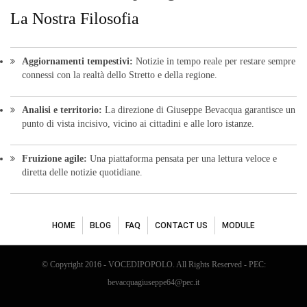
La Nostra Filosofia
Aggiornamenti tempestivi:
Notizie in tempo reale per restare sempre
connessi con la realtà dello Stretto e della regione.
Analisi e territorio:
La direzione di Giuseppe Bevacqua garantisce un
punto di vista incisivo, vicino ai cittadini e alle loro istanze.
Fruizione agile:
Una piattaforma pensata per una lettura veloce e
diretta delle notizie quotidiane.
HOME
BLOG
FAQ
CONTACT US
MODULE
© Copyright 2016 - VOCEDIPOPOLO. All Rights Reserved - PEC:
bevacquagiuseppe64@pec.it