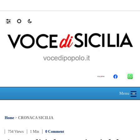
MANUTENZIONI STRADALI FINALMEN
☰
≡
Menu
Home
>
CRONACA SICILIA
754 Views
1 Min
0 Comment