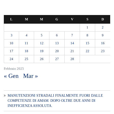
L
M
M
G
V
S
D
1
2
3
4
5
6
7
8
9
10
11
12
13
14
15
16
17
18
19
20
21
22
23
24
25
26
27
28
Febbraio 2025
« Gen
Mar »
MANUTENZIONI STRADALI FINALMENTE FUORI DALLE
COMPETENZE DI AMAM. DOPO OLTRE DUE ANNI DI
INEFFICIENZA ASSOLUTA.