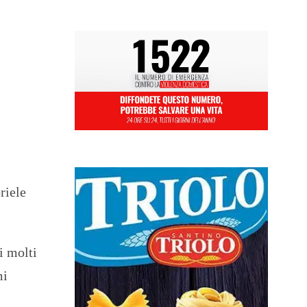
riele
i molti
mi