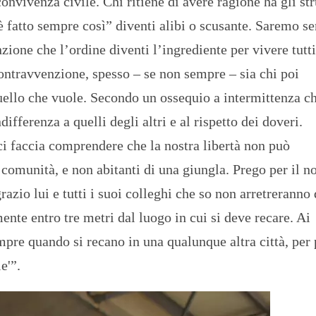
 convivenza civile. Chi ritiene di avere ragione ha gli s
 è fatto sempre così” diventi alibi o scusante. Saremo s
nzione che l’ordine diventi l’ingrediente per vivere tutti
contravvenzione, spesso – se non sempre – sia chi poi
quello che vuole. Secondo un ossequio a intermittenza c
differenza a quelli degli altri e al rispetto dei doveri.
i faccia comprendere che la nostra libertà non può
comunità, e non abitanti di una giungla. Prego per il n
razio lui e tutti i suoi colleghi che so non arretreranno
ente entro tre metri dal luogo in cui si deve recare. Ai
mpre quando si recano in una qualunque altra città, per 
e'”.