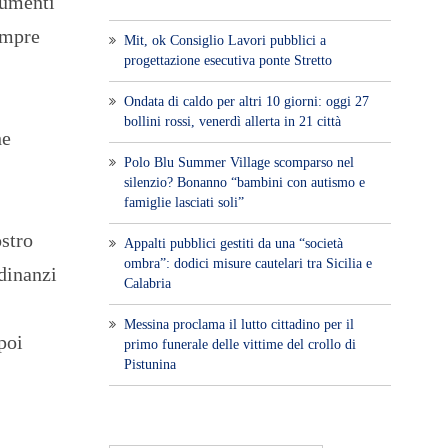
trumenti
empre
Mit, ok Consiglio Lavori pubblici a
progettazione esecutiva ponte Stretto
Ondata di caldo per altri 10 giorni: oggi 27
bollini rossi, venerdì allerta in 21 città
he
Polo Blu Summer Village scomparso nel
silenzio? Bonanno “bambini con autismo e
famiglie lasciati soli”
ostro
Appalti pubblici gestiti da una “società
ombra”: dodici misure cautelari tra Sicilia e
 dinanzi
Calabria
Messina proclama il lutto cittadino per il
poi
primo funerale delle vittime del crollo di
Pistunina