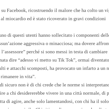
, su Facebook, ricostruendo il malore che ha colto un vi
o al miocardio ed è stato ricoverato in gravi condizioni
o di questi utenti hanno sollecitato i componenti dell
essun’azione aggressiva o minacciosa; ma dovere affront
l’assessore” perché si sono messi in testa di cambiare 
onata dire “adesso vi metto su Tik Tok”, ormai diventat
ulti e attacchi scomposti, ha provocato un infarto a un 
 rimanere in vita”.
di sicuro non è di chi crede che le norme si interpretan
ire a chi desidererebbe vivere in una città normale, di 
a di agire, anche solo lamentandosi, con chi ha il solo