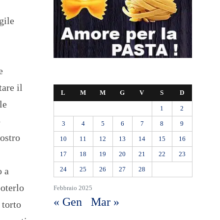
gile
e
are il
L
M
M
G
V
S
D
le
1
2
o
3
4
5
6
7
8
9
nostro
10
11
12
13
14
15
16
17
18
19
20
21
22
23
o a
24
25
26
27
28
poterlo
Febbraio 2025
« Gen
Mar »
 torto