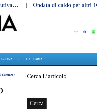
ecutiva…
Ondata di caldo per altri 10 gi
NAZIONALE
CALABRIA
Cerca L’articolo
0 Comment
o