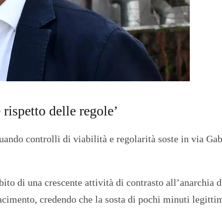
O
R
T
A
G
E
S
p
o
r
t
 rispetto delle regole’
T
I
uando controlli di viabilità e regolarità soste in via Gab
R
R
E
N
O
to di una crescente attività di contrasto all’anarchia d
iacimento, credendo che la sosta di pochi minuti legitti