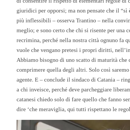
di consentire il rispetto di elementari regole di
giuridici per opporsi; ma non pensate che il “sì
più inflessibili – osserva Trantino – nella convi
meglio; e sono certo che chi si risente per una 
recrimina, perché nella nostra città ognuno fa 
vuole che vengano pretesi i propri diritti, nell’in
Abbiamo bisogno di uno scatto di maturità che c
comprimere quella degli altri. Solo così saremo 
agente. E – conclude il sindaco di Catania – ring
a chi inveisce, perché deve parcheggiare liberam
catanesi chiedo solo di fare quello che fanno se
dire ‘che meraviglia, qui tutti rispettano le regol