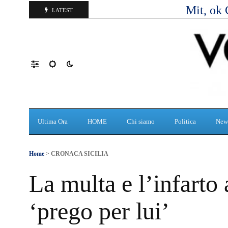
Mit, ok 
LATEST
Ultima Ora
HOME
Chi siamo
Politica
New
Home
>
CRONACA SICILIA
La multa e l’infarto 
‘prego per lui’