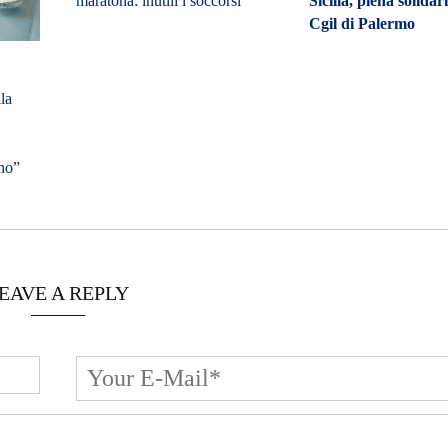
maratona: inutili i soccorsi
Sicilia, piena solidari
Cgil di Palermo
lla
ino”
EAVE A REPLY