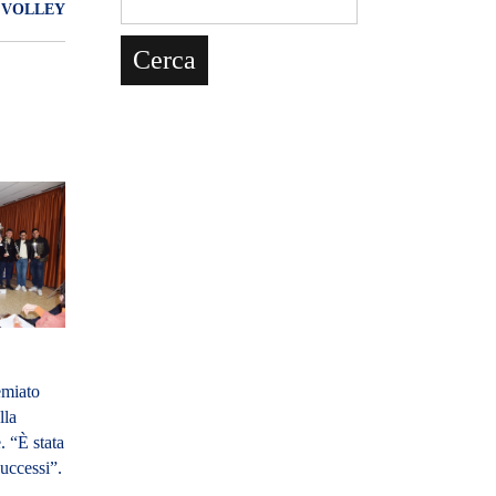
 VOLLEY
emiato
lla
. “È stata
successi”.