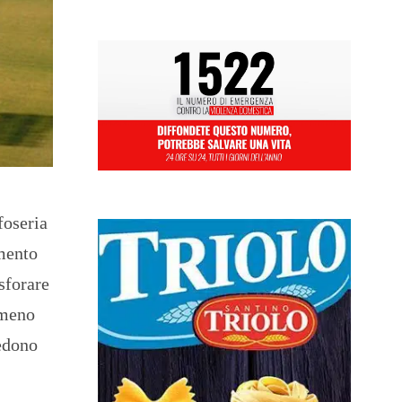
foseria
amento
sforare
 meno
iedono