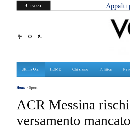
Appalti 
LATEST
Ultima Ora
HOME
Chi siamo
Politica
New
Home
>
Sport
ACR Messina rischia
versamento mancat