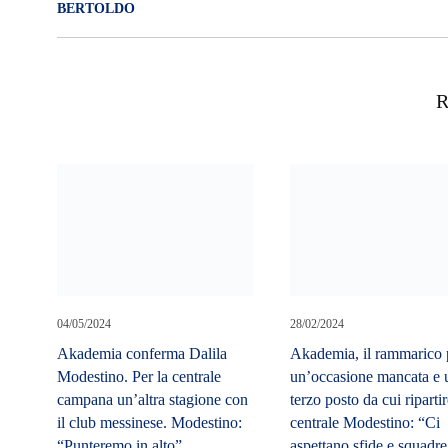
BERTOLDO
R
04/05/2024
28/02/2024
Akademia conferma Dalila
Akademia, il rammarico 
Modestino. Per la centrale
un’occasione mancata e 
campana un’altra stagione con
terzo posto da cui riparti
il club messinese. Modestino:
centrale Modestino: “Ci
“Punteremo in alto”
aspettano sfide e squadre
peso”