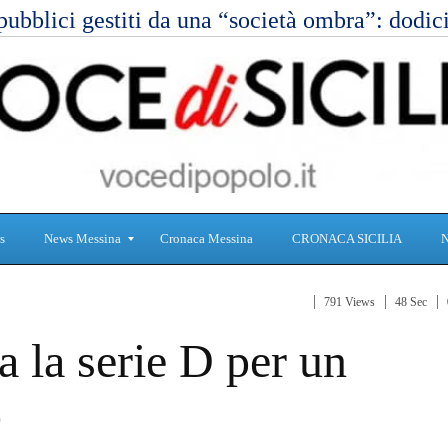
pubblici gestiti da una “società ombra”: dod
s
News Messina
Cronaca Messina
CRONACA SICILIA
791 Views
48 Sec
S
C
 la serie D per un
a
r
n
o
i
n
o
t
a
à
c
a