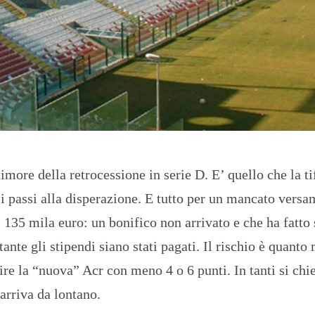
O
R
T
A
G
E
S
p
o
r
t
timore della retrocessione in serie D. E’ quello che la ti
T
I
si passi alla disperazione. E tutto per un mancato vers
R
R
” 135 mila euro: un bonifico non arrivato e che ha fatto 
E
N
ante gli stipendi siano stati pagati. Il rischio è quanto
O
tire la “nuova” Acr con meno 4 o 6 punti. In tanti si ch
 arriva da lontano.