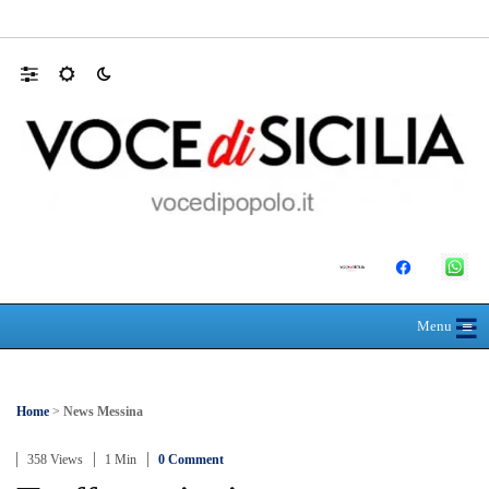
Direttore Uoc Assistenza Farmaceutica Terri
☰
≡
Menu
Home
>
News Messina
358 Views
1 Min
0 Comment