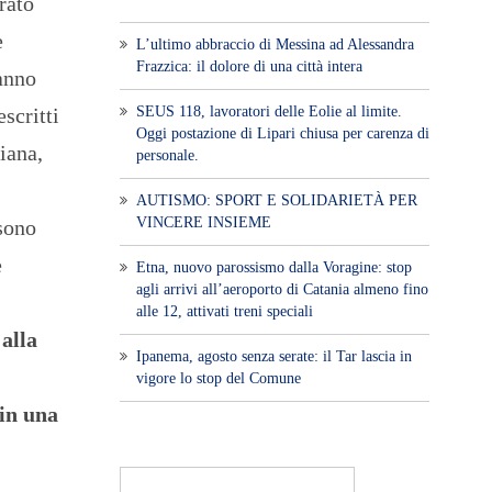
rato
e
L’ultimo abbraccio di Messina ad Alessandra
Frazzica: il dolore di una città intera
hanno
SEUS 118, lavoratori delle Eolie al limite.
scritti
Oggi postazione di Lipari chiusa per carenza di
iana,
personale.
AUTISMO: SPORT E SOLIDARIETÀ PER
VINCERE INSIEME
 sono
e
Etna, nuovo parossismo dalla Voragine: stop
agli arrivi all’aeroporto di Catania almeno fino
alle 12, attivati treni speciali
alla
Ipanema, agosto senza serate: il Tar lascia in
vigore lo stop del Comune
 in una