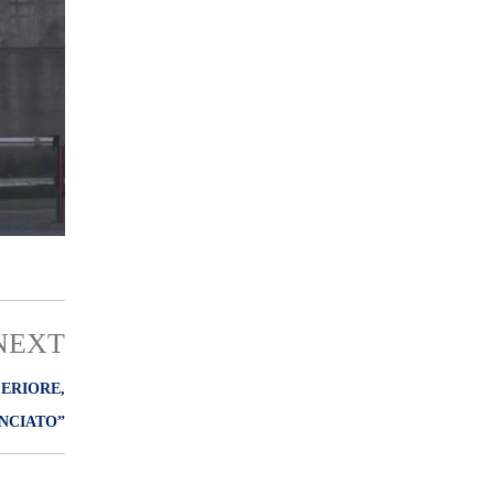
NEXT
PERIORE,
NCIATO”