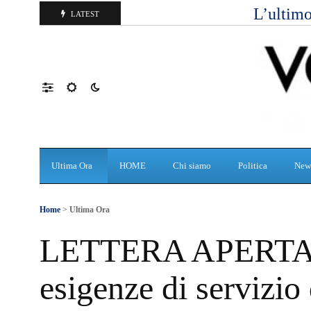
L’ultimo
LATEST
Ultima Ora
HOME
Chi siamo
Politica
New
Home
>
Ultima Ora
LETTERA APERTA 
esigenze di servizio