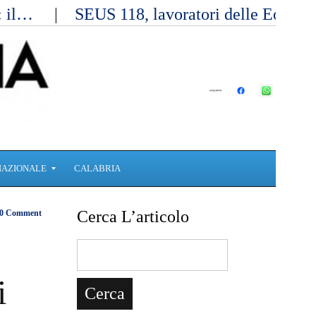
a: il…
SEUS 118, lavoratori delle Eolie 
NAZIONALE
CALABRIA
Cerca L’articolo
0 Comment
i