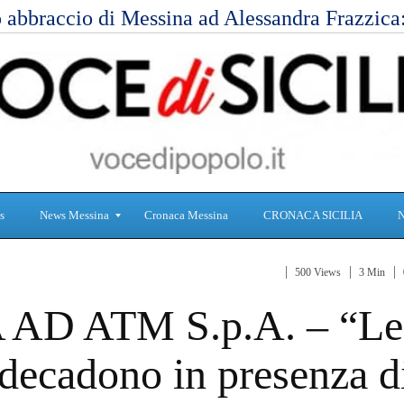
 abbraccio di Messina ad Alessandra Frazzic
s
News Messina
Cronaca Messina
CRONACA SICILIA
500 Views
3 Min
S
C
AD ATM S.p.A. – “Le
a
r
n
o
i
n
 decadono in presenza d
t
a
à
c
a