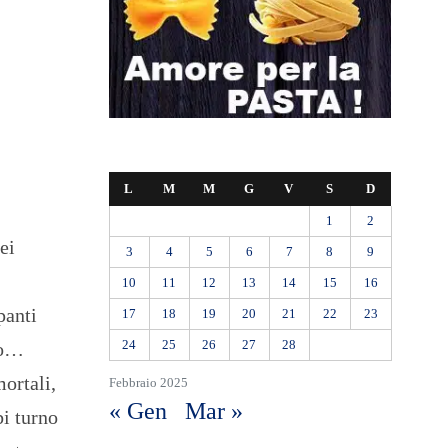
L
M
M
G
V
S
D
1
2
ei
3
4
5
6
7
8
9
10
11
12
13
14
15
16
panti
17
18
19
20
21
22
23
24
25
26
27
28
io…
ortali,
Febbraio 2025
« Gen
Mar »
bi turno