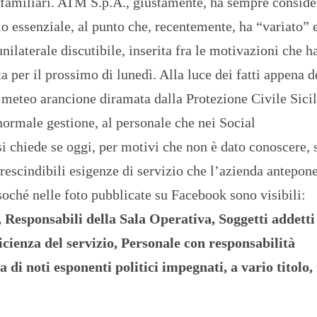
tà familiari. ATM S.p.A., giustamente, ha sempre conside
zio essenziale, al punto che, recentemente, ha “variato” 
nilaterale discutibile, inserita fra le motivazioni che 
per il prossimo di lunedì. Alla luce dei fatti appena de
ta meteo arancione diramata dalla Protezione Civile Sicil
 normale gestione, al personale che nei Social
si chiede se oggi, per motivi che non è dato conoscere,
escindibili esigenze di servizio che l’azienda antepon
esoché nelle foto pubblicate su Facebook sono visibili:
Responsabili della Sala Operativa, Soggetti addetti 
ficienza del servizio, Personale con responsabilità
 noti esponenti politici impegnati, a vario titolo,