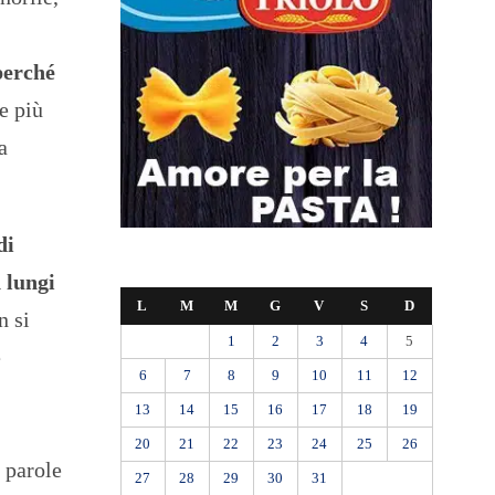
perché
e più
a
di
n lungi
L
M
M
G
V
S
D
n si
1
2
3
4
5
e
6
7
8
9
10
11
12
13
14
15
16
17
18
19
20
21
22
23
24
25
26
e parole
27
28
29
30
31