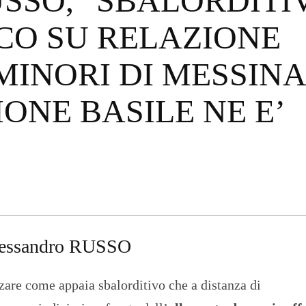
SSO, “SBALORDITI
O
R
ICO SU RELAZIONE
T
A
G
MINORI DI MESSINA
E
S
ONE BASILE NE E’
p
o
r
t
T
I
R
R
E
N
lessandro RUSSO
O
zzare come appaia sbalorditivo che a distanza di