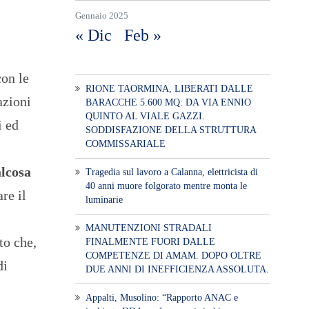
Gennaio 2025
« Dic
Feb »
con le
RIONE TAORMINA, LIBERATI DALLE
azioni
BARACCHE 5.600 MQ: DA VIA ENNIO
QUINTO AL VIALE GAZZI.
i ed
SODDISFAZIONE DELLA STRUTTURA
COMMISSARIALE
alcosa
Tragedia sul lavoro a Calanna, elettricista di
40 anni muore folgorato mentre monta le
re il
luminarie
MANUTENZIONI STRADALI
to che,
FINALMENTE FUORI DALLE
COMPETENZE DI AMAM. DOPO OLTRE
di
DUE ANNI DI INEFFICIENZA ASSOLUTA.
​Appalti, Musolino: “Rapporto ANAC e