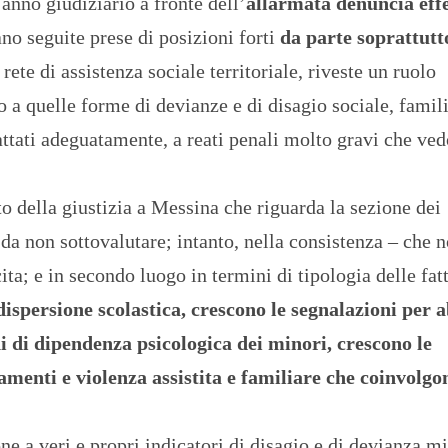
anno giudiziario a fronte dell’
allarmata denuncia eff
no seguite prese di posizioni forti
da parte soprattutt
 rete di assistenza sociale territoriale, riveste un ruolo
o a quelle forme di devianze e di disagio sociale, famili
ttati adeguatamente, a reati penali molto gravi che ve
ato della giustizia a Messina che riguarda la sezione dei
da non sottovalutare; intanto, nella consistenza – che 
ita; e in secondo luogo in termini di tipologia delle fat
dispersione scolastica, crescono le segnalazioni per 
ni di dipendenza psicologica dei minori, crescono le
amenti e violenza assistita e familiare che coinvolgo
 a veri e propri indicatori di disagio e di devianza mi