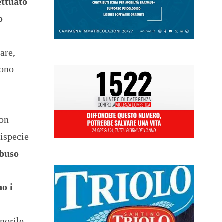
ettuato
o
are,
dono
non
tispecie
abuso
no i
norile,