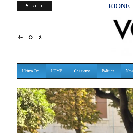
RIONE 
LATEST
Ultima Ora
HOME
Chi siamo
Politica
New