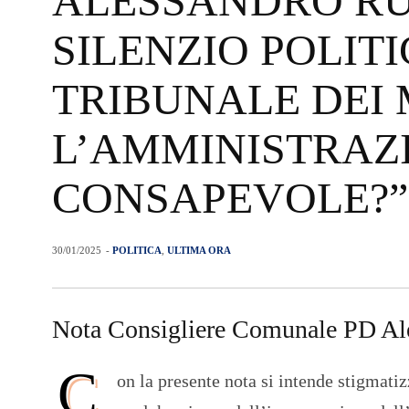
ALESSANDRO RU
SILENZIO POLIT
TRIBUNALE DEI 
L’AMMINISTRAZI
CONSAPEVOLE?”
30/01/2025
-
POLITICA
,
ULTIMA ORA
Nota Consigliere Comunale PD A
C
on la presente nota si intende stigmati