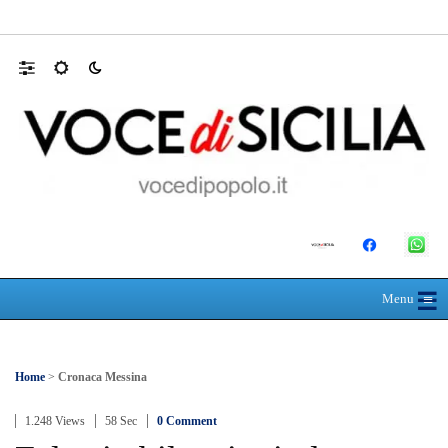
Farmaco salvavita non consegnato da Asp, l
☰
≡
Menu
Home
>
Cronaca Messina
1.248 Views
58 Sec
0 Comment