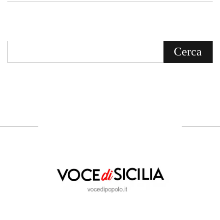
Voce di Sicilia è un BLOG Free Press di
notizie on line diretto da Giuseppe
Bevacqua, giornalista iscritto all'Ordine di
Sicilia.
ABOUT US
Voce di Sicilia: L’Informazione dal
Cuore del Territorio
vocedipopolo.it
è la porta d’accesso a
Voce di Sicilia
, il blog di news online
diretto da
Giuseppe Bevacqua
. Un punto