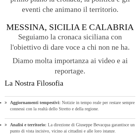
punto di vista incisivo, vicino ai cittadini e alle loro istanze.
Fruizione agile:
Una piattaforma pensata per una lettura veloce e
diretta delle notizie quotidiane.
HOME
BLOG
FAQ
CONTACT US
MODULE
© Copyright 2016 - VOCEDIPOPOLO. All Rights Reserved - PEC:
bevacquagiuseppe64@pec.it