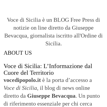
di riferimento essenziale per chi cerca
un’informazione rapida, chiara e senza
filtri sui fatti di
Messina
e dell’intera
Sicilia
.
- LA STORIA -
Nasce nel 2017 come trasmissione tv di
inchiesta in onda su TirrenoSat.
Voce di Sicilia
Con un taglio editoriale moderno e
radicato sul campo, il sito offre una lettura
attenta delle dinamiche locali, portando in