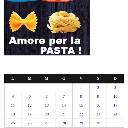
25
26
27
28
29
30
Novembre 2024
« Ott
Dic »
Farmaco salvavita non consegnato da Asp, la denuncia ai Carabinieri di
una madre: «Mio figlio rischia di interrompere la terapia»
RIONE TAORMINA, LIBERATI DALLE BARACCHE 5.600 MQ:
DA VIA ENNIO QUINTO AL VIALE GAZZI. SODDISFAZIONE
DELLA STRUTTURA COMMISSARIALE
Tragedia sul lavoro a Calanna, elettricista di 40 anni muore folgorato
mentre monta le luminarie
MANUTENZIONI STRADALI FINALMENTE FUORI DALLE
COMPETENZE DI AMAM. DOPO OLTRE DUE ANNI DI
INEFFICIENZA ASSOLUTA.
​Appalti, Musolino: “Rapporto ANAC e inchiesta DDA confermano i