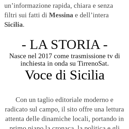
primo piano la cronaca, la politica e gli
eventi che animano il territorio.
MESSINA, SICILIA E CALABRIA
Seguiamo la cronaca siciliana con
l'obiettivo di dare voce a chi non ne ha.
Diamo molta importanza ai video e ai
reportage.
La Nostra Filosofia
Aggiornamenti tempestivi:
Notizie in tempo reale per restare sempre
connessi con la realtà dello Stretto e della regione.
Analisi e territorio:
La direzione di Giuseppe Bevacqua garantisce un