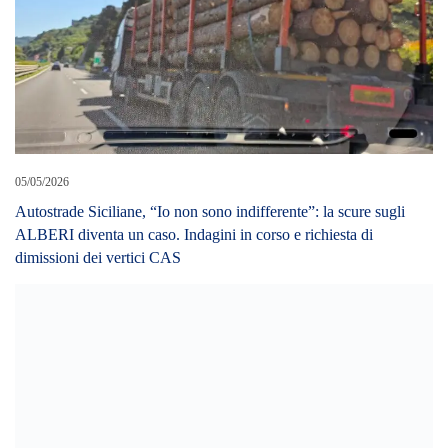
ALBERI diventa un caso. Indagini in corso e richiesta di
dimissioni dei vertici CAS
06/05/2023
Itala (ME): droga e armi in casa, 42enne arrestato dai Carabinieri.
Rinvenuta una pistola 357 magnum con matricola abrasa e
munizionamento.