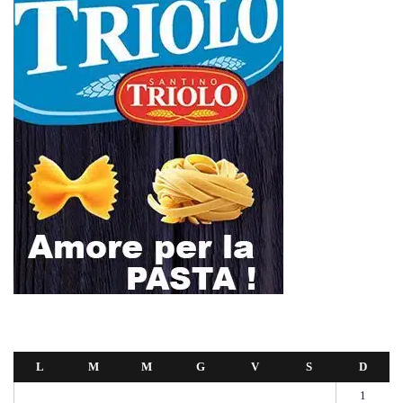
L
M
M
G
V
S
D
1