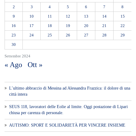
2
3
4
5
6
7
8
9
10
11
12
13
14
15
16
17
18
19
20
21
22
23
24
25
26
27
28
29
30
Settembre 2024
« Ago
Ott »
L’ultimo abbraccio di Messina ad Alessandra Frazzica: il dolore di una
città intera
SEUS 118, lavoratori delle Eolie al limite. Oggi postazione di Lipari
chiusa per carenza di personale.
AUTISMO: SPORT E SOLIDARIETÀ PER VINCERE INSIEME