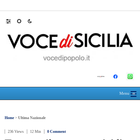
L’ultimo abbraccio di Messina ad Alessandra
☰
≡
Menu
Home
>
Ultima Nazionale
236 Views
12 Min
0 Comment