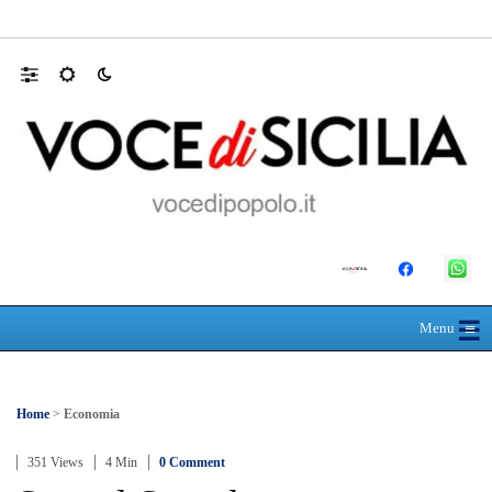
Appalti, la gip esclude la mafia ma descrive
☰
≡
Menu
Home
>
Economia
351 Views
4 Min
0 Comment