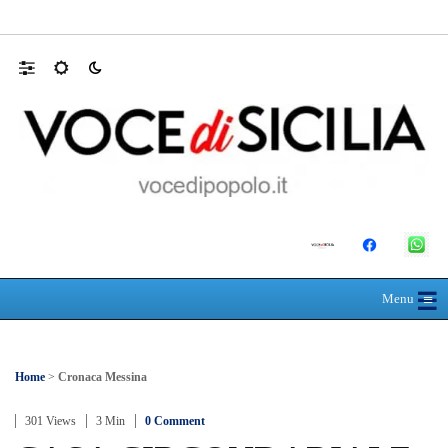
30 ANNI DALLA MATURITÀ: LA 5ª A 
☰
≡
Menu
Home
>
Cronaca Messina
301 Views
3 Min
0 Comment