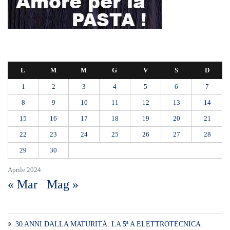
Aprile 2024
« Mar
Mag »
30 ANNI DALLA MATURITÀ: LA 5ª A ELETTROTECNICA
SPERIMENTALE “AMBRA” SI RITROVA 1996 – 2026
Farmaco salvavita non consegnato da Asp, la denuncia ai Carabinieri di
una madre: «Mio figlio rischia di interrompere la terapia»
RIONE TAORMINA, LIBERATI DALLE BARACCHE 5.600 MQ:
DA VIA ENNIO QUINTO AL VIALE GAZZI. SODDISFAZIONE
DELLA STRUTTURA COMMISSARIALE
Tragedia sul lavoro a Calanna, elettricista di 40 anni muore folgorato
mentre monta le luminarie
MANUTENZIONI STRADALI FINALMENTE FUORI DALLE
COMPETENZE DI AMAM. DOPO OLTRE DUE ANNI DI
INEFFICIENZA ASSOLUTA.