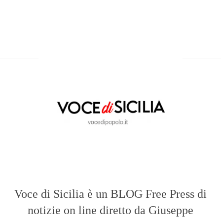
Voce di Sicilia è un BLOG Free Press di
notizie on line diretto da Giuseppe
Bevacqua, giornalista iscritto all'Ordine di
Sicilia.
ABOUT US
Voce di Sicilia: L’Informazione dal
Cuore del Territorio
vocedipopolo.it
è la porta d’accesso a
Voce di Sicilia
, il blog di news online
diretto da
Giuseppe Bevacqua
. Un punto
di riferimento essenziale per chi cerca