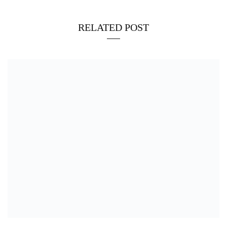
RELATED POST
26/01/2024
Viale Boccetta, pullman rompe i freni e travolge tre auto. Tragedia
sfiorata