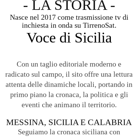
primo piano la cronaca, la politica e gli
eventi che animano il territorio.
MESSINA, SICILIA E CALABRIA
Seguiamo la cronaca siciliana con
l'obiettivo di dare voce a chi non ne ha.
Diamo molta importanza ai video e ai
reportage.
La Nostra Filosofia
Aggiornamenti tempestivi:
Notizie in tempo reale per restare sempre
connessi con la realtà dello Stretto e della regione.
Analisi e territorio:
La direzione di Giuseppe Bevacqua garantisce un
punto di vista incisivo, vicino ai cittadini e alle loro istanze.