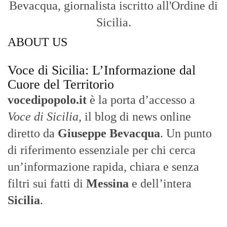
un’informazione rapida, chiara e senza
filtri sui fatti di
Messina
e dell’intera
Sicilia
.
- LA STORIA -
Nasce nel 2017 come trasmissione tv di
inchiesta in onda su TirrenoSat.
Voce di Sicilia
Con un taglio editoriale moderno e
radicato sul campo, il sito offre una lettura
attenta delle dinamiche locali, portando in