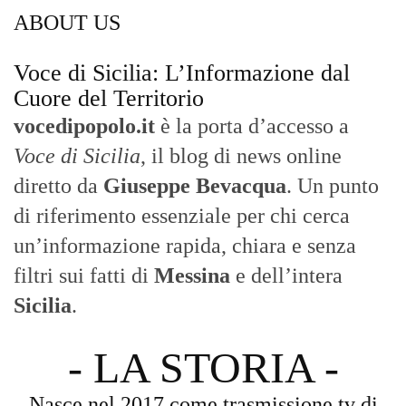
Nasce nel 2017 come trasmissione tv di
inchiesta in onda su TirrenoSat.
Voce di Sicilia
Con un taglio editoriale moderno e
radicato sul campo, il sito offre una lettura
attenta delle dinamiche locali, portando in
primo piano la cronaca, la politica e gli
eventi che animano il territorio.
MESSINA, SICILIA E CALABRIA
Seguiamo la cronaca siciliana con
l'obiettivo di dare voce a chi non ne ha.