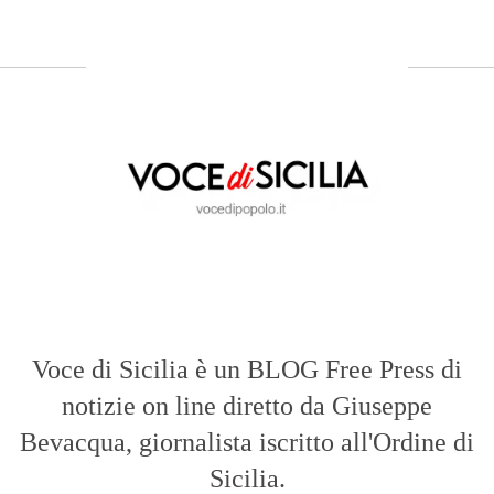
Sicilia.
ABOUT US
Voce di Sicilia: L’Informazione dal
Cuore del Territorio
vocedipopolo.it
è la porta d’accesso a
Voce di Sicilia
, il blog di news online
diretto da
Giuseppe Bevacqua
. Un punto
di riferimento essenziale per chi cerca
un’informazione rapida, chiara e senza
filtri sui fatti di
Messina
e dell’intera
Sicilia
.
- LA STORIA -