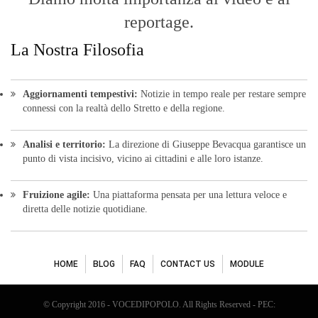
© Copyright 2016 - VOCEDIPOPOLO. All Rights Reserved - PEC:
bevacquagiuseppe64@pec.it