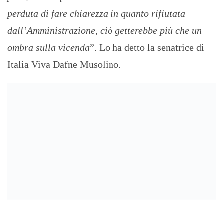
perduta di fare chiarezza in quanto rifiutata
dall’Amministrazione, ciò getterebbe più che un
ombra sulla vicenda
”. Lo ha detto la senatrice di
Italia Viva Dafne Musolino.
Tag:
assistenti sociali
,
italia viva
,
musolino
,
servizi sociali
,
tesseramento
PREVIOUS
NEXT
MANAGER DELLA SANITÀ. IL
CARCERI MINORILI. IL
PASTICCIO COINVOLGE
RAPPORTO DI ANTIGONE:
ANCHE GIORGIO
“RISCHIO CHE LA GIUSTIZIA
SANTONOCITO AL
MINORILE PERDA I RAGAZZI