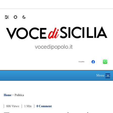
L’ultimo abbraccio di Messina ad Alessandra
☰
≡
Menu
Home
>
Politica
606 Views
1 Min
0 Comment