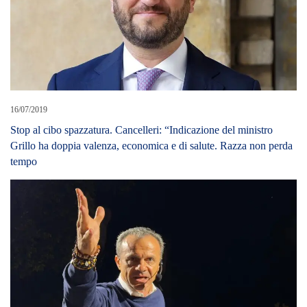
13/10/2025
Democrazia a pagamento: De Luca mette un prezzo alla
candidatura e calpesta l’Articolo 51 della Costituzione. Il Prefetto
che ne pensa?
27/05/2019
Europee: circoscrizione ISOLE, vince il Movimento 5 Stelle. Poi
Lega e PD e FI