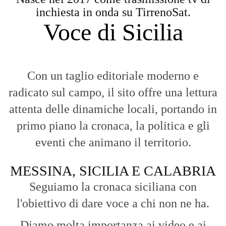
Diamo molta importanza ai video e ai
reportage.
La Nostra Filosofia
Aggiornamenti tempestivi:
Notizie in tempo reale per restare sempre
connessi con la realtà dello Stretto e della regione.
Analisi e territorio:
La direzione di Giuseppe Bevacqua garantisce un
punto di vista incisivo, vicino ai cittadini e alle loro istanze.
Fruizione agile:
Una piattaforma pensata per una lettura veloce e
diretta delle notizie quotidiane.
HOME
BLOG
FAQ
CONTACT US
MODULE