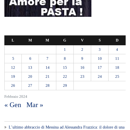
L’ultimo abbraccio di Messina ad Alessandra Frazzica: il dolore di una
città intera
SEUS 118, lavoratori delle Eolie al limite. Oggi postazione di Lipari
chiusa per carenza di personale.
AUTISMO: SPORT E SOLIDARIETÀ PER VINCERE INSIEME
Etna, nuovo parossismo dalla Voragine: stop agli arrivi all’aeroporto di
Catania almeno fino alle 12, attivati treni speciali
Ipanema, agosto senza serate: il Tar lascia in vigore lo stop del
Comune