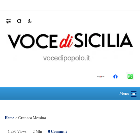
SEUS 118, lavoratori delle Eolie al limite. 
☰
≡
Menu
Home
>
Cronaca Messina
1.230 Views
2 Min
0 Comment