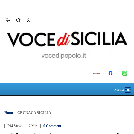
Farmaco salvavita non consegnato da Asp, l
☰
≡
Menu
Home
>
CRONACA SICILIA
294 Views
2 Min
0 Comment