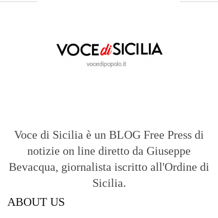
di riferimento essenziale per chi cerca
un’informazione rapida, chiara e senza
filtri sui fatti di
Messina
e dell’intera
Sicilia
.
- LA STORIA -
Nasce nel 2017 come trasmissione tv di
inchiesta in onda su TirrenoSat.
Voce di Sicilia
Con un taglio editoriale moderno e
radicato sul campo, il sito offre una lettura
attenta delle dinamiche locali, portando in