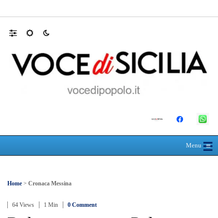
SEUS 118, lavoratori delle Eolie al limite. 
☰
≡
Menu
Home
>
Cronaca Messina
64 Views
1 Min
0 Comment