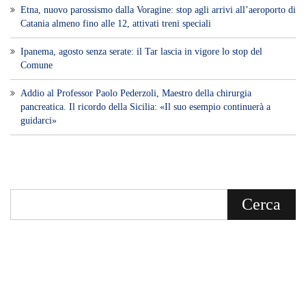
Voce di Sicilia è un BLOG Free Press di
notizie on line diretto da Giuseppe
Bevacqua, giornalista iscritto all'Ordine di
Sicilia.
ABOUT US
Voce di Sicilia: L’Informazione dal
Cuore del Territorio
vocedipopolo.it
è la porta d’accesso a
Voce di Sicilia
, il blog di news online
diretto da
Giuseppe Bevacqua
. Un punto