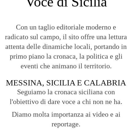
punto di vista incisivo, vicino ai cittadini e alle loro istanze.
Fruizione agile:
Una piattaforma pensata per una lettura veloce e
diretta delle notizie quotidiane.
HOME
BLOG
FAQ
CONTACT US
MODULE
© Copyright 2016 - VOCEDIPOPOLO. All Rights Reserved - PEC:
bevacquagiuseppe64@pec.it