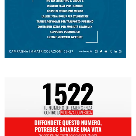
L
M
M
G
V
S
D
1
2
3
4
5
6
7
8
9
10
11
12
13
14
15
16
17