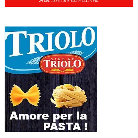
18
19
20
21
22
23
24
25
26
27
28
29
30
31
Maggio 2026
« Apr
Giu »
SEUS 118, lavoratori delle Eolie al limite. Oggi postazione di Lipari
chiusa per carenza di personale.
AUTISMO: SPORT E SOLIDARIETÀ PER VINCERE INSIEME
Etna, nuovo parossismo dalla Voragine: stop agli arrivi all’aeroporto di
Catania almeno fino alle 12, attivati treni speciali
Ipanema, agosto senza serate: il Tar lascia in vigore lo stop del
Comune
Addio al Professor Paolo Pederzoli, Maestro della chirurgia
pancreatica. Il ricordo della Sicilia: «Il suo esempio continuerà a