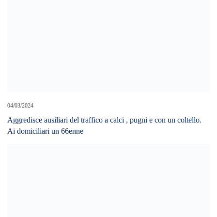
10/10/2023
Condannato Cateno De Luca a 8 mesi e a quattro l’editore
Armando Siciliano per diffamazione al Procuratore Barbaro
LEAVE A REPLY