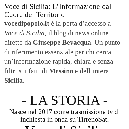
primo piano la cronaca, la politica e gli
eventi che animano il territorio.
MESSINA, SICILIA E CALABRIA
Seguiamo la cronaca siciliana con
l'obiettivo di dare voce a chi non ne ha.
Diamo molta importanza ai video e ai
reportage.
La Nostra Filosofia
Aggiornamenti tempestivi:
Notizie in tempo reale per restare sempre
connessi con la realtà dello Stretto e della regione.
Analisi e territorio:
La direzione di Giuseppe Bevacqua garantisce un